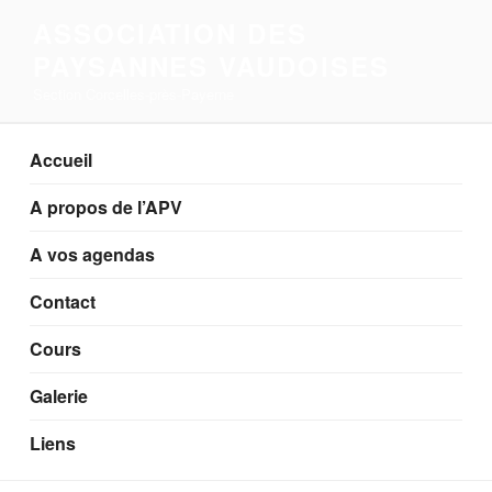
Aller
ASSOCIATION DES
au
PAYSANNES VAUDOISES
contenu
principal
Section Corcelles-près-Payerne
Accueil
A propos de l’APV
A vos agendas
Contact
Cours
Galerie
Liens