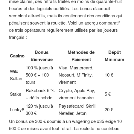
mise claires, des retraits traités en moins de quarante-huit
heures et des logiciels certifiés. Les bonus d'accueil
semblent attractifs, mais ils contiennent des conditions qui
pénalisent souvent la roulette. Voici un aperçu comparatif
de trois opérateurs régulièrement utilisés par les joueurs
français :
Bonus
Méthodes de
Dépôt
Casino
Bienvenue
Paiement
Minimum
100 % jusqu'à
Visa, Mastercard,
Wild
500 € + 100
Neosurf, MiFinity,
10 €
Sultan
tours
virement
Rakeback 5 %
Crypto, Apple Pay,
Stake
5 €
+ défis hebdo
virement bancaire
120 % jusqu'à
Paysafecard, Skrill,
Lucky8
20 €
300 €
Neteller, Jeton
Un bonus de 300 € soumis à un wagering de x35 exige 10
500 € de mises avant tout retrait. La roulette ne contribue