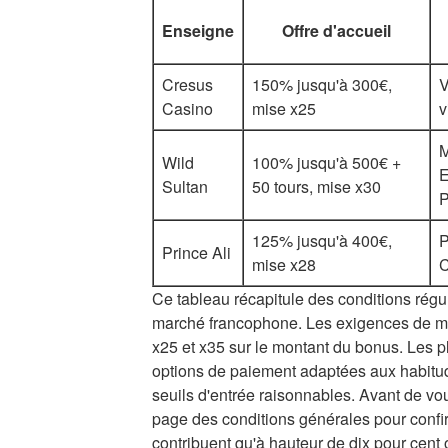
Enseigne
Offre d'accueil
Cresus
150% jusqu'à 300€,
V
Casino
mise x25
v
M
Wild
100% jusqu'à 500€ +
E
Sultan
50 tours, mise x30
P
125% jusqu'à 400€,
P
Prince Ali
mise x28
C
Ce tableau récapitule des conditions régu
marché francophone. Les exigences de mi
x25 et x35 sur le montant du bonus. Les p
options de paiement adaptées aux habitud
seuils d'entrée raisonnables. Avant de vou
page des conditions générales pour confir
contribuent qu'à hauteur de dix pour cent