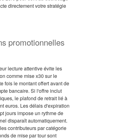
cte directement votre stratégie
ns promotionnelles
r lecture attentive évite les
ion comme mise x30 sur le
e fois le montant offert avant de
te bancaire. Si l'offre inclut
ques, le plafond de retrait lié à
nt euros. Les délais d'expiration
ept jours impose un rythme de
nel disparaît automatiquement.
 les contributeurs par catégorie
fonds de mise par tour sont