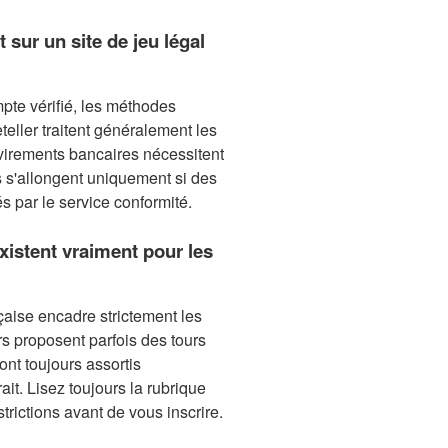
sur un site de jeu légal
mpte vérifié, les méthodes
eller traitent généralement les
virements bancaires nécessitent
is s'allongent uniquement si des
par le service conformité.
xistent vraiment pour les
nçaise encadre strictement les
rs proposent parfois des tours
ont toujours assortis
it. Lisez toujours la rubrique
estrictions avant de vous inscrire.