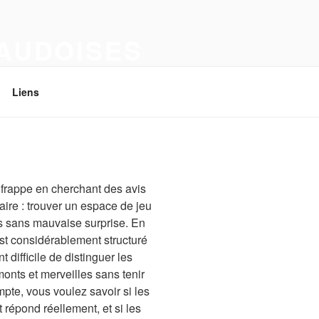
VAUDOISES
Liens
 frappe en cherchant des avis
laire : trouver un espace de jeu
ins sans mauvaise surprise. En
est considérablement structuré
t difficile de distinguer les
monts et merveilles sans tenir
pte, vous voulez savoir si les
t répond réellement, et si les