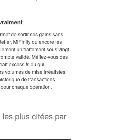
 vraiment
rmet de sortir ses gains sans
ller, MiFinity ou encore les
lement un traitement sous vingt-
 compte validé. Méfiez-vous des
rait excessifs ou qui
s volumes de mise irréalistes.
istorique de transactions
ir pour chaque opération.
les plus citées par