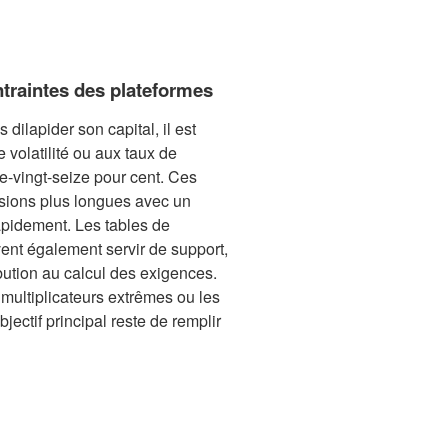
ntraintes des plateformes
dilapider son capital, il est
e volatilité ou aux taux de
re-vingt-seize pour cent. Ces
sions plus longues avec un
rapidement. Les tables de
ent également servir de support,
ibution au calcul des exigences.
 multiplicateurs extrêmes ou les
jectif principal reste de remplir