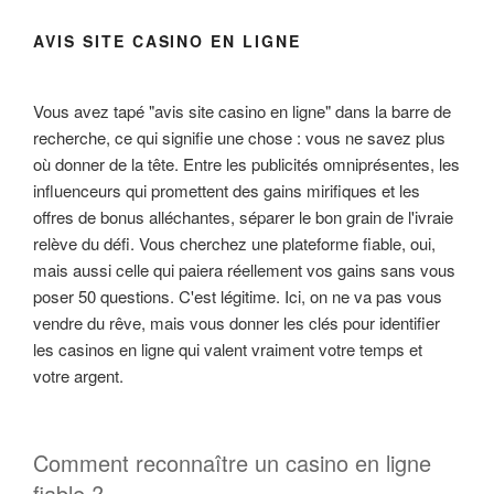
AVIS SITE CASINO EN LIGNE
Vous avez tapé "avis site casino en ligne" dans la barre de
recherche, ce qui signifie une chose : vous ne savez plus
où donner de la tête. Entre les publicités omniprésentes, les
influenceurs qui promettent des gains mirifiques et les
offres de bonus alléchantes, séparer le bon grain de l'ivraie
relève du défi. Vous cherchez une plateforme fiable, oui,
mais aussi celle qui paiera réellement vos gains sans vous
poser 50 questions. C'est légitime. Ici, on ne va pas vous
vendre du rêve, mais vous donner les clés pour identifier
les casinos en ligne qui valent vraiment votre temps et
votre argent.
Comment reconnaître un casino en ligne
fiable ?