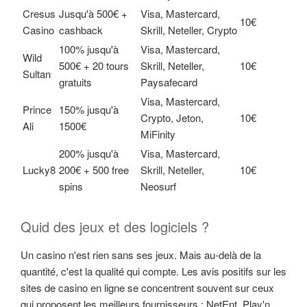
Cresus
Jusqu'à 500€ +
Visa, Mastercard,
10€
Casino
cashback
Skrill, Neteller, Crypto
100% jusqu'à
Visa, Mastercard,
Wild
500€ + 20 tours
Skrill, Neteller,
10€
Sultan
gratuits
Paysafecard
Visa, Mastercard,
Prince
150% jusqu'à
Crypto, Jeton,
10€
Ali
1500€
MiFinity
200% jusqu'à
Visa, Mastercard,
Lucky8
200€ + 500 free
Skrill, Neteller,
10€
spins
Neosurf
Quid des jeux et des logiciels ?
Un casino n'est rien sans ses jeux. Mais au-delà de la
quantité, c'est la qualité qui compte. Les avis positifs sur les
sites de casino en ligne se concentrent souvent sur ceux
qui proposent les meilleurs fournisseurs : NetEnt, Play'n