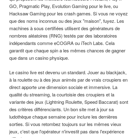
GO, Pragmatic Play, Evolution Gaming pour le live, ou
Hacksaw Gaming pour les crash games. Si vous ne voyez
que des noms inconnus ou des jeux "maison", fuyez. Les
machines à sous certifiées utilisent des générateurs de
nombres aléatoires (RNG) testés par des laboratoires
indépendants comme eCOGRA ou iTech Labs. Cela
garantit que chaque spin a les mêmes chances de gagner
que dans un casino physique.
Le casino live est devenu un standard. Jouer au blackjack,
à la roulette ou à des jeux animés par de vrais croupiers en
direct apporte une dimension sociale et immersive. La
qualité du streaming, la courtoisie des croupiers et la
variante des jeux (Lightning Roulette, Speed Baccarat) sont
des critères différenciants. Un bon site met à jour sa
ludothèque chaque semaine pour inclure les dernières
sorties. Si vous retombez toujours sur les mêmes vieux
jeux, c'est que l'opérateur n'investit pas dans l'expérience