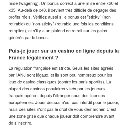
mise (wagering). Un bonus correct a une mise entre x20 et
x35. Au-delà de x40, il devient très difficile de dégager des
profits réels. Vérifiez aussi si le bonus est "sticky" (non
retirable) ou "non-sticky" (retirable une fois les conditions
remplies), et s'il y a un plafond de retrait sur les gains
générés par le bonus.
Puis-je jouer sur un casino en ligne depuis la
France légalement ?
La régulation française est stricte. Seuls les sites agréés
par l'ANJ sont légaux, et ils sont peu nombreux pour les
jeux de casino classiques (contre les paris sportifs). La
plupart des casinos populaires visés par les joueurs
français opèrent depuis l'étranger sous des licences
européennes. Jouer dessus n'est pas interdit pour le joueur,
mais ces sites n'ont pas le droit de vous démarcher. C'est
une zone grise que chaque joueur doit comprendre avant
de s'inscrire.