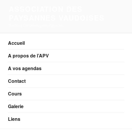
Aller
ASSOCIATION DES
au
PAYSANNES VAUDOISES
contenu
principal
Section Corcelles-près-Payerne
Accueil
A propos de l’APV
A vos agendas
Contact
Cours
Galerie
Liens