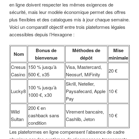
en ligne doivent respecter les mêmes exigences de
sécurité, mais leur modèle économique permet des offres
plus flexibles et des catalogues mis à jour chaque semaine.
Voici un comparatif objectif entre trois plateformes légales
accessibles depuis l’Hexagone :
Bonus de
Méthodes de
Mise
Nom
bienvenue
dépôt
minimale
Cresus
150 % jusqu’à
Visa, Mastercard,
20 €
Casino
500 €, x35
Neosurf, MiFinity
Skrill, Neteller,
100 % jusqu’à
Lucky8
Paysafecard, Apple
10 €
1000 €, x30
Pay
200 € en
Wild
Virement bancaire,
cashback sans
10 €
Sultan
Cashlib, Jeton
condition
Les plateformes en ligne compensent l’absence de cadre