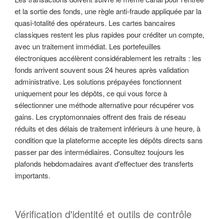
et la sortie des fonds, une règle anti-fraude appliquée par la
quasi-totalité des opérateurs. Les cartes bancaires
classiques restent les plus rapides pour créditer un compte,
avec un traitement immédiat. Les portefeuilles
électroniques accélèrent considérablement les retraits : les
fonds arrivent souvent sous 24 heures après validation
administrative. Les solutions prépayées fonctionnent
uniquement pour les dépôts, ce qui vous force à
sélectionner une méthode alternative pour récupérer vos
gains. Les cryptomonnaies offrent des frais de réseau
réduits et des délais de traitement inférieurs à une heure, à
condition que la plateforme accepte les dépôts directs sans
passer par des intermédiaires. Consultez toujours les
plafonds hebdomadaires avant d'effectuer des transferts
importants.
Vérification d'identité et outils de contrôle