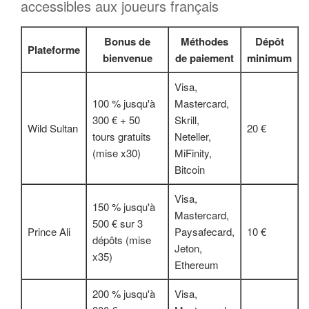
accessibles aux joueurs français
Bonus de
Méthodes
Dépôt
Plateforme
bienvenue
de paiement
minimum
Visa,
100 % jusqu'à
Mastercard,
300 € + 50
Skrill,
Wild Sultan
20 €
tours gratuits
Neteller,
(mise x30)
MiFinity,
Bitcoin
Visa,
150 % jusqu'à
Mastercard,
500 € sur 3
Prince Ali
Paysafecard,
10 €
dépôts (mise
Jeton,
x35)
Ethereum
200 % jusqu'à
Visa,