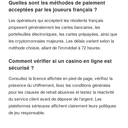
Quelles sont les méthodes de paiement
acceptées par les joueurs français ?
Les opérateurs qui acceptent les résidents français
proposent généralement les cartes bancaires, les
portefeuilles électroniques, les cartes prépayées, ainsi que
les cryptomonnaies majeures. Les délais varient selon la
méthode choisie, allant de l'immédiat à 72 heures.
Comment vérifier si un casino en ligne est
sécurisé ?
Consultez la licence affichée en pied de page, vérifiez la
présence du chiffrement, lisez les conditions générales
pour les clauses de retrait abusives et testez la réactivité
du service client avant de déposer de l'argent. Les
plateformes sérieuses affichent clairement leurs politiques
de jeu responsable.