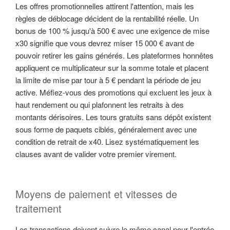
Les offres promotionnelles attirent l'attention, mais les
règles de déblocage décident de la rentabilité réelle. Un
bonus de 100 % jusqu'à 500 € avec une exigence de mise
x30 signifie que vous devrez miser 15 000 € avant de
pouvoir retirer les gains générés. Les plateformes honnêtes
appliquent ce multiplicateur sur la somme totale et placent
la limite de mise par tour à 5 € pendant la période de jeu
active. Méfiez-vous des promotions qui excluent les jeux à
haut rendement ou qui plafonnent les retraits à des
montants dérisoires. Les tours gratuits sans dépôt existent
sous forme de paquets ciblés, généralement avec une
condition de retrait de x40. Lisez systématiquement les
clauses avant de valider votre premier virement.
Moyens de paiement et vitesses de
traitement
Les transactions doivent suivre le même canal pour l'entrée