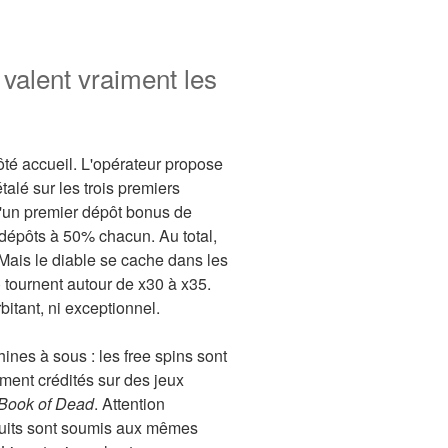
valent vraiment les
té accueil. L'opérateur propose
lé sur les trois premiers
'un premier dépôt bonus de
dépôts à 50% chacun. Au total,
Mais le diable se cache dans les
) tournent autour de x30 à x35.
itant, ni exceptionnel.
ines à sous : les free spins sont
ment crédités sur des jeux
Book of Dead
. Attention
ratuits sont soumis aux mêmes