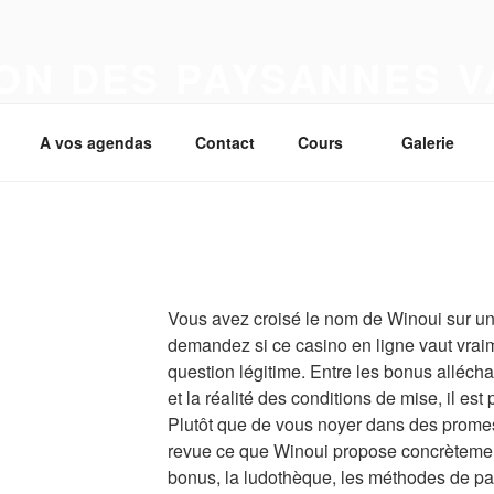
ON DES PAYSANNES 
A vos agendas
Contact
Cours
Galerie
Vous avez croisé le nom de Winoui sur un
demandez si ce casino en ligne vaut vrai
question légitime. Entre les bonus allécha
et la réalité des conditions de mise, il est p
Plutôt que de vous noyer dans des prome
revue ce que Winoui propose concrètement
bonus, la ludothèque, les méthodes de paiem