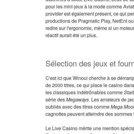
pour les mini-jeux à la mode comme Aviato
provider est également présent, ce qui pe
productions de Pragmatic Play, NetEnt ou
redire sur l'ergonomie, même si un moteu
réactif aurait été un plus.
Sélection des jeux et four
C'est ici que Winoui cherche à se démarq
de 2000 titres, ce qui place le casino dan
les classiques indétrônables comme
Star
série des
Megaways
. Les amateurs de jac
oubliés avec des titres comme
Mega Moo
cagnottes peuvent atteindre des sommes f
Le Live Casino mérite une mention spécia