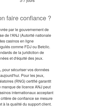
3-7 jours
on faire confiance ?
ivrée par le gouvernement de
se de l'ANJ (Autorité nationale
 des casinos en ligne
régulés comme FDJ ou Betclic.
ndards de la juridiction de
nées et d'équité des jeux.
SSL pour sécuriser vos données
aujourd'hui. Pour les jeux,
éatoires (RNG) certifié garantit
 le manque de licence ANJ peut
 casinos internationaux acceptant
 critère de confiance se mesure
t à la qualité du support client.