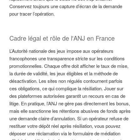
Conservez toujours une capture d’écran de la demande
pour tracer l’opération.
Cadre légal et rôle de l'ANJ en France
L’Autorité nationale des jeux impose aux opérateurs
francophones une transparence stricte sur les conditions
promotionnelles. Chaque offre doit afficher le taux de mise,
la durée de validité, les jeux éligibles et la méthode de
désactivation. Les sites non régulés contournent parfois
ces obligations, ce qui complique la résiliation. Jouer sur
des plateformes autorisées garantit un recours en cas de
litige. En pratique, l’ANJ ne gère pas directement les bonus,
mais elle sanctionne les rétentions abusives de fonds après
une demande claire d’annulation. Si un opérateur refuse de
restituer votre dépôt réel après résiliation, vous pouvez
déposer une réclamation via le formulaire de médiation