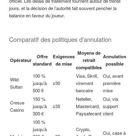
officiel. Les délais de traitement tournent autour de trente
jours, et la décision de l’autorité fait souvent pencher la
balance en faveur du joueur.
Comparatif des politiques d’annulation
Moyens de
Offre
Exigences
Annulation
Opérateur
retrait
standard
de mise
possible
compatibles
100 %
Visa, Skrill,
Oui, avant
Wild
jusqu’à
x30
virement
première
Sultan
500 €
bancaire
mise
150 %
Neteller,
Oui, via
Cresus
jusqu’à
x35
Mastercard,
support
Casino
300 €
Paysafecard
client
100 %
jusqu’à
Crypto,
Oui, case à