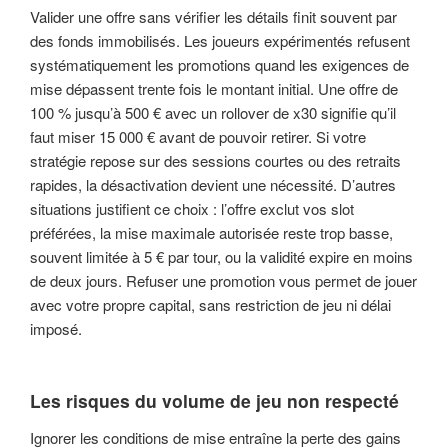
Valider une offre sans vérifier les détails finit souvent par
des fonds immobilisés. Les joueurs expérimentés refusent
systématiquement les promotions quand les exigences de
mise dépassent trente fois le montant initial. Une offre de
100 % jusqu’à 500 € avec un rollover de x30 signifie qu’il
faut miser 15 000 € avant de pouvoir retirer. Si votre
stratégie repose sur des sessions courtes ou des retraits
rapides, la désactivation devient une nécessité. D’autres
situations justifient ce choix : l’offre exclut vos slot
préférées, la mise maximale autorisée reste trop basse,
souvent limitée à 5 € par tour, ou la validité expire en moins
de deux jours. Refuser une promotion vous permet de jouer
avec votre propre capital, sans restriction de jeu ni délai
imposé.
Les risques du volume de jeu non respecté
Ignorer les conditions de mise entraîne la perte des gains