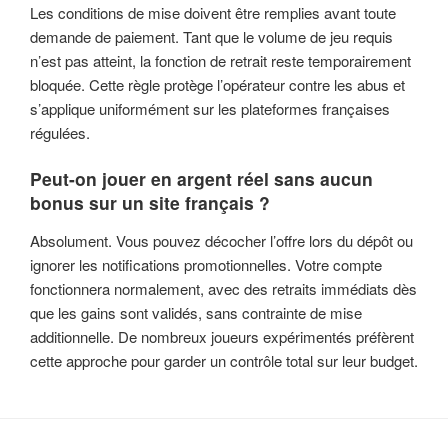
Les conditions de mise doivent être remplies avant toute
demande de paiement. Tant que le volume de jeu requis
n’est pas atteint, la fonction de retrait reste temporairement
bloquée. Cette règle protège l’opérateur contre les abus et
s’applique uniformément sur les plateformes françaises
régulées.
Peut-on jouer en argent réel sans aucun
bonus sur un site français ?
Absolument. Vous pouvez décocher l’offre lors du dépôt ou
ignorer les notifications promotionnelles. Votre compte
fonctionnera normalement, avec des retraits immédiats dès
que les gains sont validés, sans contrainte de mise
additionnelle. De nombreux joueurs expérimentés préfèrent
cette approche pour garder un contrôle total sur leur budget.