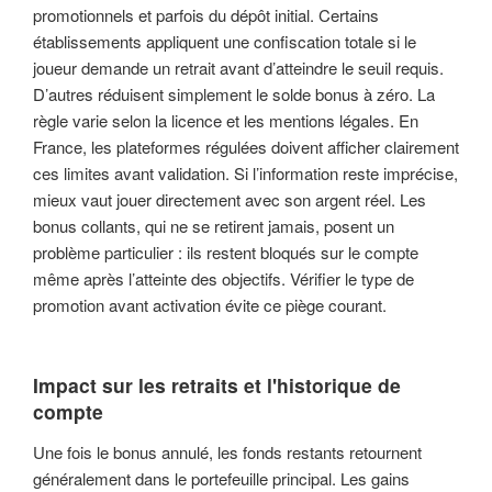
promotionnels et parfois du dépôt initial. Certains
établissements appliquent une confiscation totale si le
joueur demande un retrait avant d’atteindre le seuil requis.
D’autres réduisent simplement le solde bonus à zéro. La
règle varie selon la licence et les mentions légales. En
France, les plateformes régulées doivent afficher clairement
ces limites avant validation. Si l’information reste imprécise,
mieux vaut jouer directement avec son argent réel. Les
bonus collants, qui ne se retirent jamais, posent un
problème particulier : ils restent bloqués sur le compte
même après l’atteinte des objectifs. Vérifier le type de
promotion avant activation évite ce piège courant.
Impact sur les retraits et l'historique de
compte
Une fois le bonus annulé, les fonds restants retournent
généralement dans le portefeuille principal. Les gains