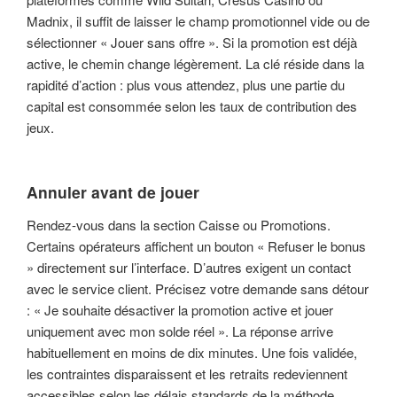
Madnix, il suffit de laisser le champ promotionnel vide ou de
sélectionner « Jouer sans offre ». Si la promotion est déjà
active, le chemin change légèrement. La clé réside dans la
rapidité d’action : plus vous attendez, plus une partie du
capital est consommée selon les taux de contribution des
jeux.
Annuler avant de jouer
Rendez-vous dans la section Caisse ou Promotions.
Certains opérateurs affichent un bouton « Refuser le bonus
» directement sur l’interface. D’autres exigent un contact
avec le service client. Précisez votre demande sans détour
: « Je souhaite désactiver la promotion active et jouer
uniquement avec mon solde réel ». La réponse arrive
habituellement en moins de dix minutes. Une fois validée,
les contraintes disparaissent et les retraits redeviennent
accessibles selon les délais standards de la méthode