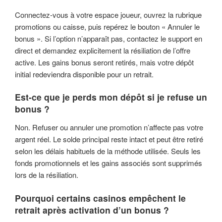
Connectez-vous à votre espace joueur, ouvrez la rubrique
promotions ou caisse, puis repérez le bouton « Annuler le
bonus ». Si l’option n’apparaît pas, contactez le support en
direct et demandez explicitement la résiliation de l’offre
active. Les gains bonus seront retirés, mais votre dépôt
initial redeviendra disponible pour un retrait.
Est-ce que je perds mon dépôt si je refuse un
bonus ?
Non. Refuser ou annuler une promotion n’affecte pas votre
argent réel. Le solde principal reste intact et peut être retiré
selon les délais habituels de la méthode utilisée. Seuls les
fonds promotionnels et les gains associés sont supprimés
lors de la résiliation.
Pourquoi certains casinos empêchent le
retrait après activation d’un bonus ?