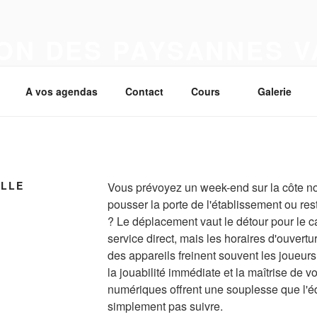
ON DES PAYSANNES 
A vos agendas
Contact
Cours
Galerie
ILLE
Vous prévoyez un week-end sur la côte no
pousser la porte de l'établissement ou re
? Le déplacement vaut le détour pour le ca
service direct, mais les horaires d'ouverture
des appareils freinent souvent les joueurs r
la jouabilité immédiate et la maîtrise de v
numériques offrent une souplesse que l'éd
simplement pas suivre.