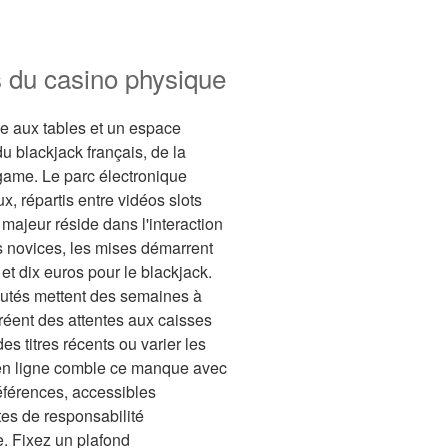
s du casino physique
ée aux tables et un espace
u blackjack français, de la
game. Le parc électronique
x, répartis entre vidéos slots
 majeur réside dans l'interaction
 novices, les mises démarrent
et dix euros pour le blackjack.
eautés mettent des semaines à
 créent des attentes aux caisses
s titres récents ou varier les
en ligne comble ce manque avec
éférences, accessibles
tes de responsabilité
. Fixez un plafond