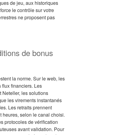
ques de jeu, aux historiques
force le contrôle sur votre
errestres ne proposent pas
itions de bonus
estent la norme. Sur le web, les
 flux financiers. Les
 Neteller, les solutions
que les virements instantanés
s. Les retraits prennent
 heures, selon le canal choisi.
s protocoles de vérification
outeuses avant validation. Pour