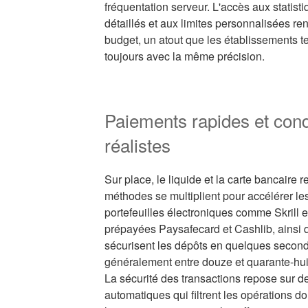
fréquentation serveur. L'accès aux statisti
détaillés et aux limites personnalisées ren
budget, un atout que les établissements t
toujours avec la même précision.
Paiements rapides et cond
réalistes
Sur place, le liquide et la carte bancaire r
méthodes se multiplient pour accélérer les
portefeuilles électroniques comme Skrill et
prépayées Paysafecard et Cashlib, ainsi 
sécurisent les dépôts en quelques seconde
généralement entre douze et quarante-huit
La sécurité des transactions repose sur de
automatiques qui filtrent les opérations d