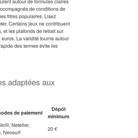
turent autour de formules claires
s accompagnés de conditions de
es titres populaires. Lisez
ter. Certains jeux ne contribuent
et les plafonds de retrait sur
 euros. La validité tourne autour
 rapide des termes évite les
es adaptées aux
Dépôt
hodes de paiement
minimum
krill, Neteller,
20 €
n, Neosurf