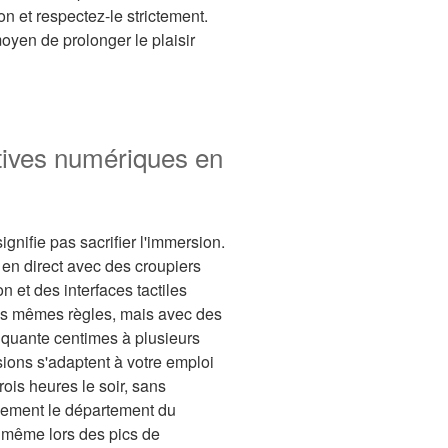
 et respectez-le strictement.
moyen de prolonger le plaisir
atives numériques en
gnifie pas sacrifier l'immersion.
 en direct avec des croupiers
 et des interfaces tactiles
es mêmes règles, mais avec des
inquante centimes à plusieurs
ssions s'adaptent à votre emploi
rois heures le soir, sans
argement le département du
 même lors des pics de