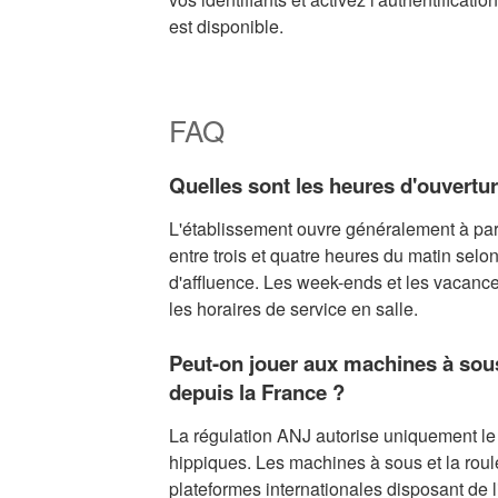
est disponible.
FAQ
Quelles sont les heures d'ouvertur
L'établissement ouvre généralement à part
entre trois et quatre heures du matin selon
d'affluence. Les week-ends et les vacanc
les horaires de service en salle.
Peut-on jouer aux machines à sou
depuis la France ?
La régulation ANJ autorise uniquement le p
hippiques. Les machines à sous et la roule
plateformes internationales disposant de 