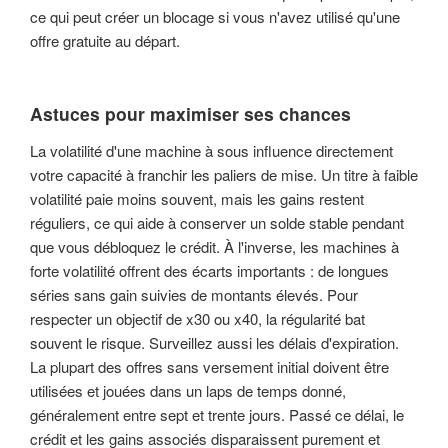
ce qui peut créer un blocage si vous n'avez utilisé qu'une
offre gratuite au départ.
Astuces pour maximiser ses chances
La volatilité d'une machine à sous influence directement
votre capacité à franchir les paliers de mise. Un titre à faible
volatilité paie moins souvent, mais les gains restent
réguliers, ce qui aide à conserver un solde stable pendant
que vous débloquez le crédit. À l'inverse, les machines à
forte volatilité offrent des écarts importants : de longues
séries sans gain suivies de montants élevés. Pour
respecter un objectif de x30 ou x40, la régularité bat
souvent le risque. Surveillez aussi les délais d'expiration.
La plupart des offres sans versement initial doivent être
utilisées et jouées dans un laps de temps donné,
généralement entre sept et trente jours. Passé ce délai, le
crédit et les gains associés disparaissent purement et