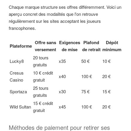
Chaque marque structure ses offres différemment. Voici un
aperçu concret des modalités que l'on retrouve
régulièrement sur les sites acceptant les joueurs
francophones.
Offre sans
Exigences
Plafond
Dépôt
Plateforme
versement
de mise
de retrait
minimum
20 tours
Lucky8
x35
50 €
10 €
gratuits
Cresus
10 € crédit
x40
100 €
20 €
Casino
gratuit
25 tours
Sportaza
x30
75 €
15 €
gratuits
15 € crédit
Wild Sultan
x45
100 €
20 €
gratuit
Méthodes de paiement pour retirer ses