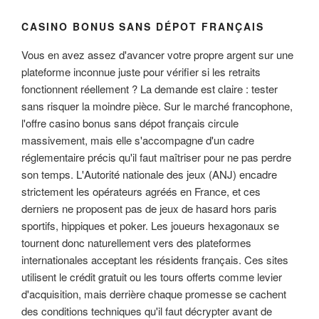
CASINO BONUS SANS DÉPOT FRANÇAIS
Vous en avez assez d'avancer votre propre argent sur une
plateforme inconnue juste pour vérifier si les retraits
fonctionnent réellement ? La demande est claire : tester
sans risquer la moindre pièce. Sur le marché francophone,
l'offre casino bonus sans dépot français circule
massivement, mais elle s'accompagne d'un cadre
réglementaire précis qu'il faut maîtriser pour ne pas perdre
son temps. L'Autorité nationale des jeux (ANJ) encadre
strictement les opérateurs agréés en France, et ces
derniers ne proposent pas de jeux de hasard hors paris
sportifs, hippiques et poker. Les joueurs hexagonaux se
tournent donc naturellement vers des plateformes
internationales acceptant les résidents français. Ces sites
utilisent le crédit gratuit ou les tours offerts comme levier
d'acquisition, mais derrière chaque promesse se cachent
des conditions techniques qu'il faut décrypter avant de