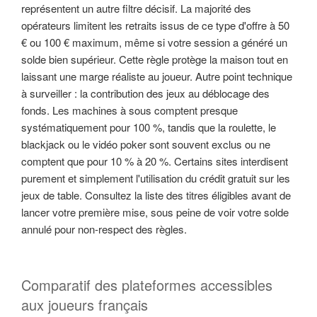
représentent un autre filtre décisif. La majorité des
opérateurs limitent les retraits issus de ce type d'offre à 50
€ ou 100 € maximum, même si votre session a généré un
solde bien supérieur. Cette règle protège la maison tout en
laissant une marge réaliste au joueur. Autre point technique
à surveiller : la contribution des jeux au déblocage des
fonds. Les machines à sous comptent presque
systématiquement pour 100 %, tandis que la roulette, le
blackjack ou le vidéo poker sont souvent exclus ou ne
comptent que pour 10 % à 20 %. Certains sites interdisent
purement et simplement l'utilisation du crédit gratuit sur les
jeux de table. Consultez la liste des titres éligibles avant de
lancer votre première mise, sous peine de voir votre solde
annulé pour non-respect des règles.
Comparatif des plateformes accessibles
aux joueurs français