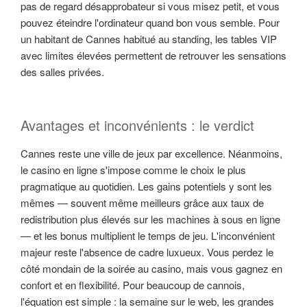
pas de regard désapprobateur si vous misez petit, et vous
pouvez éteindre l'ordinateur quand bon vous semble. Pour
un habitant de Cannes habitué au standing, les tables VIP
avec limites élevées permettent de retrouver les sensations
des salles privées.
Avantages et inconvénients : le verdict
Cannes reste une ville de jeux par excellence. Néanmoins,
le casino en ligne s'impose comme le choix le plus
pragmatique au quotidien. Les gains potentiels y sont les
mêmes — souvent même meilleurs grâce aux taux de
redistribution plus élevés sur les machines à sous en ligne
— et les bonus multiplient le temps de jeu. L'inconvénient
majeur reste l'absence de cadre luxueux. Vous perdez le
côté mondain de la soirée au casino, mais vous gagnez en
confort et en flexibilité. Pour beaucoup de cannois,
l'équation est simple : la semaine sur le web, les grandes