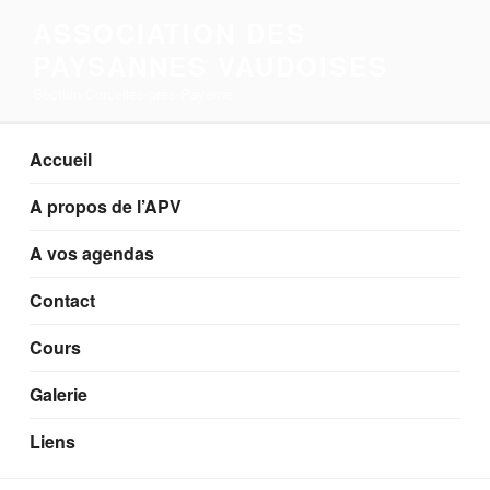
Aller
ASSOCIATION DES
au
PAYSANNES VAUDOISES
contenu
principal
Section Corcelles-près-Payerne
Accueil
A propos de l’APV
A vos agendas
Contact
Cours
Galerie
Liens