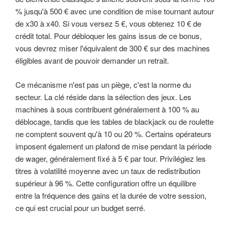
% jusqu'à 500 € avec une condition de mise tournant autour
de x30 à x40. Si vous versez 5 €, vous obtenez 10 € de
crédit total. Pour débloquer les gains issus de ce bonus,
vous devrez miser l'équivalent de 300 € sur des machines
éligibles avant de pouvoir demander un retrait.
Ce mécanisme n'est pas un piège, c'est la norme du
secteur. La clé réside dans la sélection des jeux. Les
machines à sous contribuent généralement à 100 % au
déblocage, tandis que les tables de blackjack ou de roulette
ne comptent souvent qu'à 10 ou 20 %. Certains opérateurs
imposent également un plafond de mise pendant la période
de wager, généralement fixé à 5 € par tour. Privilégiez les
titres à volatilité moyenne avec un taux de redistribution
supérieur à 96 %. Cette configuration offre un équilibre
entre la fréquence des gains et la durée de votre session,
ce qui est crucial pour un budget serré.