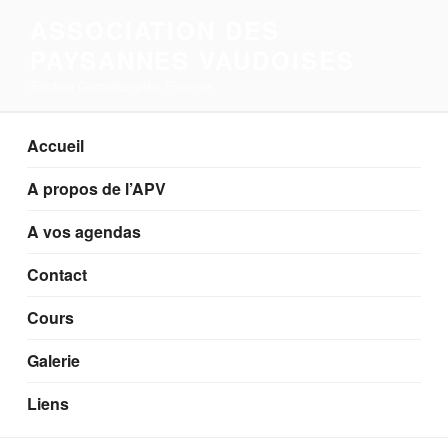
Aller
ASSOCIATION DES
au
PAYSANNES VAUDOISES
contenu
principal
Section Corcelles-près-Payerne
Accueil
A propos de l’APV
A vos agendas
Contact
Cours
Galerie
Liens