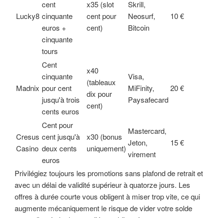
cent
x35 (slot
Skrill,
Lucky8
cinquante
cent pour
Neosurf,
10 €
euros +
cent)
Bitcoin
cinquante
tours
Cent
x40
cinquante
Visa,
(tableaux
Madnix
pour cent
MiFinity,
20 €
dix pour
jusqu'à trois
Paysafecard
cent)
cents euros
Cent pour
Mastercard,
Cresus
cent jusqu'à
x30 (bonus
Jeton,
15 €
Casino
deux cents
uniquement)
virement
euros
Privilégiez toujours les promotions sans plafond de retrait et
avec un délai de validité supérieur à quatorze jours. Les
offres à durée courte vous obligent à miser trop vite, ce qui
augmente mécaniquement le risque de vider votre solde