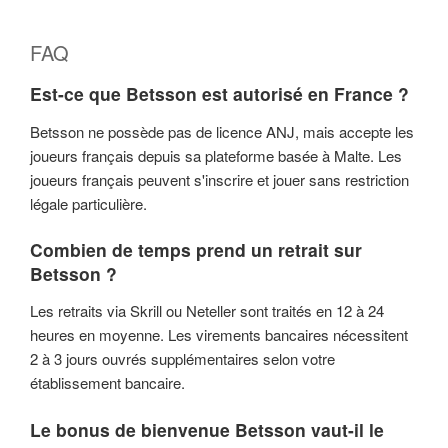
FAQ
Est-ce que Betsson est autorisé en France ?
Betsson ne possède pas de licence ANJ, mais accepte les
joueurs français depuis sa plateforme basée à Malte. Les
joueurs français peuvent s'inscrire et jouer sans restriction
légale particulière.
Combien de temps prend un retrait sur
Betsson ?
Les retraits via Skrill ou Neteller sont traités en 12 à 24
heures en moyenne. Les virements bancaires nécessitent
2 à 3 jours ouvrés supplémentaires selon votre
établissement bancaire.
Le bonus de bienvenue Betsson vaut-il le