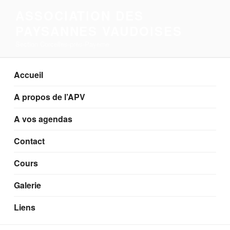
Aller
ASSOCIATION DES
au
PAYSANNES VAUDOISES
contenu
principal
Section Corcelles-près-Payerne
Accueil
A propos de l’APV
A vos agendas
Contact
Cours
Galerie
Liens