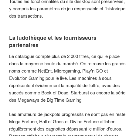
Toutes les fonctionnalités du site desktop sont préservées,
y compris les paramètres de jeu responsable et l'historique
des transactions.
La ludothèque et les fournisseurs
partenaires
Le catalogue compte plus de 2 000 titres, ce qui le place
dans la moyenne haute du marché. On retrouve les grands
noms comme NetEnt, Microgaming, Play'n GO et
Evolution Gaming pour le live. Les machines à sous
représentent évidemment la majorité de l'offre, avec des
succés comme Book of Dead, Starburst ou encore la série
des Megaways de Big Time Gaming.
Les amateurs de jackpots progressifs ne sont pas en reste.
Mega Fortune, Hall of Gods et Divine Fortune affichent
régulièrement des cagnottes dépassant le million d'euros.
Betsson affiche clairement le montant actuel de chaque