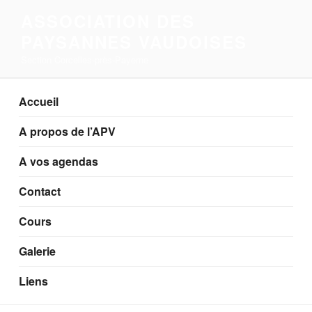
Aller
ASSOCIATION DES
au
PAYSANNES VAUDOISES
contenu
principal
Section Corcelles-près-Payerne
Accueil
A propos de l’APV
A vos agendas
Contact
Cours
Galerie
Liens