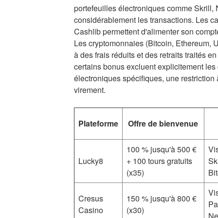
portefeuilles électroniques comme Skrill,
considérablement les transactions. Les c
Cashlib permettent d'alimenter son compte
Les cryptomonnaies (Bitcoin, Ethereum, 
à des frais réduits et des retraits traités
certains bonus excluent explicitement les 
électroniques spécifiques, une restriction à
virement.
Plateforme
Offre de bienvenue
100 % jusqu'à 500 €
Vi
Lucky8
+ 100 tours gratuits
Skr
(x35)
Bi
Vi
Cresus
150 % jusqu'à 800 €
Pa
Casino
(x30)
Ne