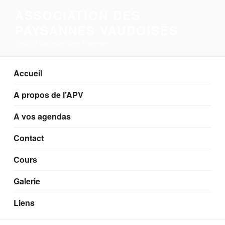
Aller
ASSOCIATION DES
au
PAYSANNES VAUDOISES
contenu
principal
Section Corcelles-près-Payerne
Accueil
A propos de l’APV
A vos agendas
Contact
Cours
Galerie
Liens