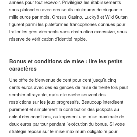
années pour tout recevoir. Privilégiez les établissements
sans plafond ou avec des seuils minimums de cinquante
mille euros par mois. Cresus Casino, Lucky8 et Wild Sultan
figurent parmi les plateformes francophones connues pour
traiter les gros virements sans obstruction excessive, sous
réserve de vérification d’identité rapide.
Bonus et conditions de mise : lire les petits
caractères
Une offre de bienvenue de cent pour cent jusqu’à cinq
cents euros avec des exigences de mise de trente fois peut
sembler attrayante, mais elle cache souvent des
restrictions sur les jeux progressifs. Beaucoup interdisent
purement et simplement la contribution des jackpots au
calcul des conditions, ou imposent une mise maximale de
deux euros par tour pendant l’exécution du bonus. Si votre
stratégie repose sur le mise maximum obligatoire pour