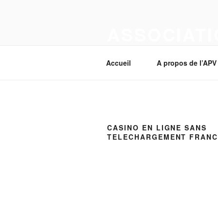
Aller
au
ASSOCIATI
contenu
principal
Section Corcelles-près-Payerne
Accueil
A propos de l’APV
CASINO EN LIGNE SANS
TELECHARGEMENT FRANC