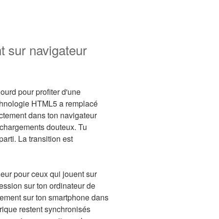
t sur navigateur
 lourd pour profiter d'une
technologie HTML5 a remplacé
ectement dans ton navigateur
éléchargements douteux. Tu
arti. La transition est
ur pour ceux qui jouent sur
ssion sur ton ordinateur de
illement sur ton smartphone dans
torique restent synchronisés