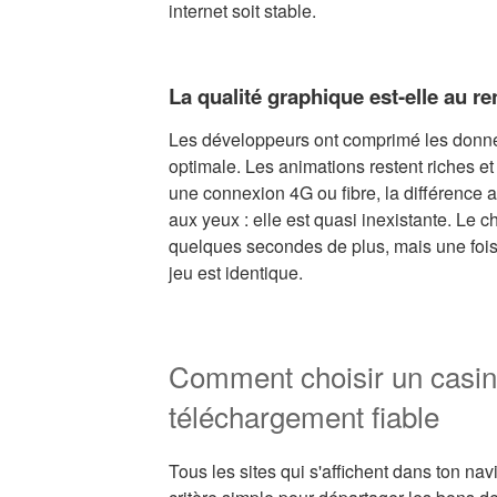
internet soit stable.
La qualité graphique est-elle au r
Les développeurs ont comprimé les donnée
optimale. Les animations restent riches e
une connexion 4G ou fibre, la différence 
aux yeux : elle est quasi inexistante. Le c
quelques secondes de plus, mais une fois l
jeu est identique.
Comment choisir un casi
téléchargement fiable
Tous les sites qui s'affichent dans ton na