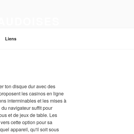
VAUDOISES
Liens
er ton disque dur avec des
 proposent les casinos en ligne
ons interminables et les mises à
 du navigateur suffit pour
us et de jeux de table. Les
vers cette option pour sa
quel appareil, qu'il soit sous