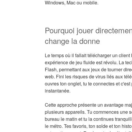
Windows, Mac ou mobile.
Pourquoi jouer directemen
change la donne
Le temps où il fallait télécharger un client
expérience de jeu fluide est révolu. La 
Flash, permettant aux jeux de tourner dir
web. Fini les risques de virus liés aux t
ouvres ton onglet, tu te connectes et c'est p
instantanée.
Cette approche présente un avantage maje
plusieurs appareils. Tu commences une se
bureau le matin et tu la continues tranqu
le métro. Tes favoris, ton solde et ton his