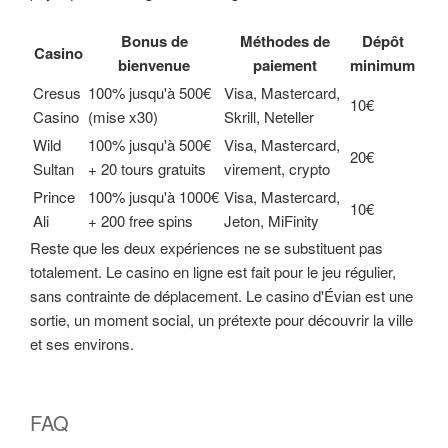
Bonus de
Méthodes de
Dépôt
Casino
bienvenue
paiement
minimum
Cresus
100% jusqu'à 500€
Visa, Mastercard,
10€
Casino
(mise x30)
Skrill, Neteller
Wild
100% jusqu'à 500€
Visa, Mastercard,
20€
Sultan
+ 20 tours gratuits
virement, crypto
Prince
100% jusqu'à 1000€
Visa, Mastercard,
10€
Ali
+ 200 free spins
Jeton, MiFinity
Reste que les deux expériences ne se substituent pas
totalement. Le casino en ligne est fait pour le jeu régulier,
sans contrainte de déplacement. Le casino d'Évian est une
sortie, un moment social, un prétexte pour découvrir la ville
et ses environs.
FAQ