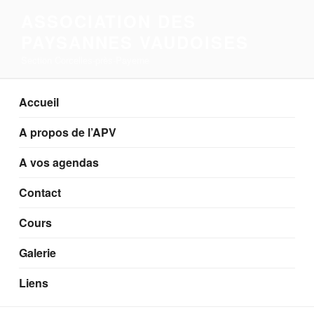
Aller
ASSOCIATION DES
au
PAYSANNES VAUDOISES
contenu
principal
Section Corcelles-près-Payerne
Accueil
A propos de l’APV
A vos agendas
Contact
Cours
Galerie
Liens