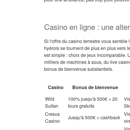
Casino en ligne : une alte
Si l'offre du casino terrestre vous semble
hyérois se tournent de plus en plus vers l
est simple : choix de jeux incomparable. 
milliers de machines à sous, du live casin
bonus de bienvenue substantiels.
Casino
Bonus de bienvenue
Wild
100% jusqu'à 500€ + 20
Vi
Sultan
tours gratuits
Skr
Cresus
Vis
Jusqu'à 500€ + cashback
Casino
vi
Vi