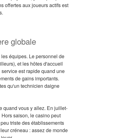
offertes aux joueurs actifs est
s.
ère globale
t les équipes. Le personnel de
lleurs), et les hôtes d'accueil
e service est rapide quand une
ments de gains importants.
tes qu'un technicien daigne
quand vous y allez. En juillet-
. Hors saison, le casino peut
 peu triste des établissements
illeur créneau : assez de monde
jouer.