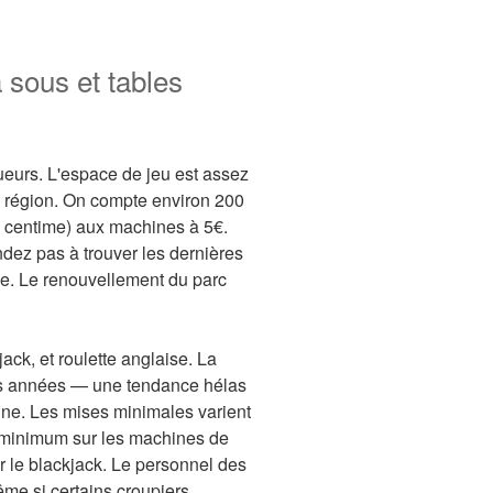
 sous et tables
oueurs. L'espace de jeu est assez
 région. On compte environ 200
1 centime) aux machines à 5€.
dez pas à trouver les dernières
e. Le renouvellement du parc
kjack, et roulette anglaise. La
ues années — une tendance hélas
nne. Les mises minimales varient
€ minimum sur les machines de
 le blackjack. Le personnel des
me si certains croupiers