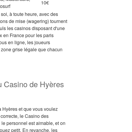
10€
osurf
soi, à toute heure, avec des
ions de mise (wagering) tournent
uls les casinos disposant d'une
 en France pour les paris
ous en ligne, les joueurs
ne zone grise légale que chacun
 au Casino de Hyères
 Hyères et que vous voulez
correcte, le Casino des
, le personnel est aimable, et on
ouez petit. En revanche, les