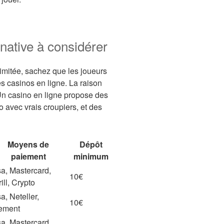
rnative à considérer
 limitée, sachez que les joueurs
es casinos en ligne. La raison
Un casino en ligne propose des
o avec vrais croupiers, et des
Moyens de
Dépôt
paiement
minimum
sa, Mastercard,
10€
ill, Crypto
a, Neteller,
10€
rement
sa, Mastercard,