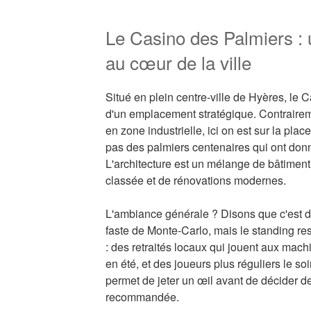
Le Casino des Palmiers : u
au cœur de la ville
Situé en plein centre-ville de Hyères, le 
d'un emplacement stratégique. Contrairem
en zone industrielle, ici on est sur la pl
pas des palmiers centenaires qui ont donn
L'architecture est un mélange de bâtiment
classée et de rénovations modernes.
L'ambiance générale ? Disons que c'est d
faste de Monte-Carlo, mais le standing rest
: des retraités locaux qui jouent aux mach
en été, et des joueurs plus réguliers le soir
permet de jeter un œil avant de décider d
recommandée.