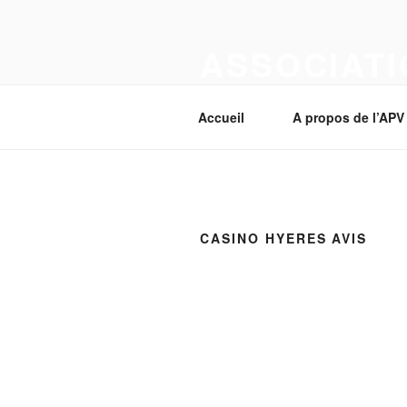
Aller
au
ASSOCIATI
contenu
principal
Section Corcelles-près-Payerne
Accueil
A propos de l’APV
CASINO HYERES AVIS