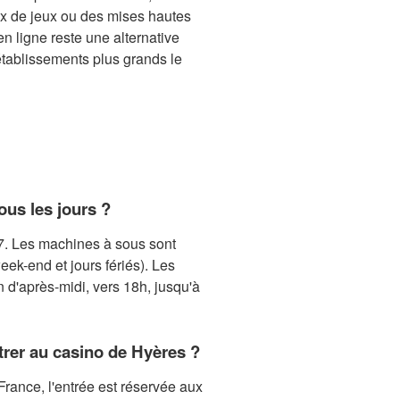
ix de jeux ou des mises hautes
en ligne reste une alternative
tablissements plus grands le
ous les jours ?
/7. Les machines à sous sont
ek-end et jours fériés). Les
 d'après-midi, vers 18h, jusqu'à
ntrer au casino de Hyères ?
ance, l'entrée est réservée aux