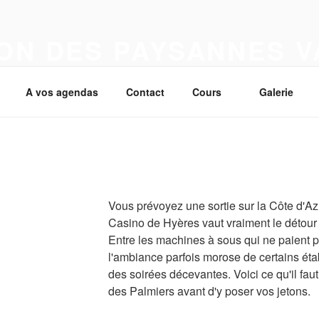
ON DES PAYSANNES 
A vos agendas
Contact
Cours
Galerie
Vous prévoyez une sortie sur la Côte d'A
Casino de Hyères vaut vraiment le détour 
Entre les machines à sous qui ne paient pa
l'ambiance parfois morose de certains ét
des soirées décevantes. Voici ce qu'il fau
des Palmiers avant d'y poser vos jetons.