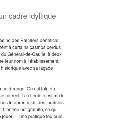
n cadre idyllique
Casino des Palmiers bénéficie
ent à certains casinos perdus
ace du Général-de-Gaulle, à deux
é leur nom à l'établissement.
 historique avec sa façade
u mid-range. On est loin du
e correct. La clientèle est mixte
ines le après-midi, des touristes
. L'entrée est gratuite, ce qui
e jouer — une pratique toujours