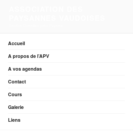
Aller
ASSOCIATION DES
au
PAYSANNES VAUDOISES
contenu
principal
Section Corcelles-près-Payerne
Accueil
A propos de l’APV
A vos agendas
Contact
Cours
Galerie
Liens