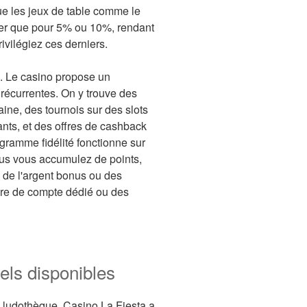
ue les jeux de table comme le
ter que pour 5% ou 10%, rendant
ivilégiez ces derniers.
e. Le casino propose un
écurrentes. On y trouve des
ne, des tournois sur des slots
ants, et des offres de cashback
gramme fidélité fonctionne sur
lus vous accumulez de points,
de l'argent bonus ou des
re de compte dédié ou des
iels disponibles
a ludothèque. Casino La Fiesta a