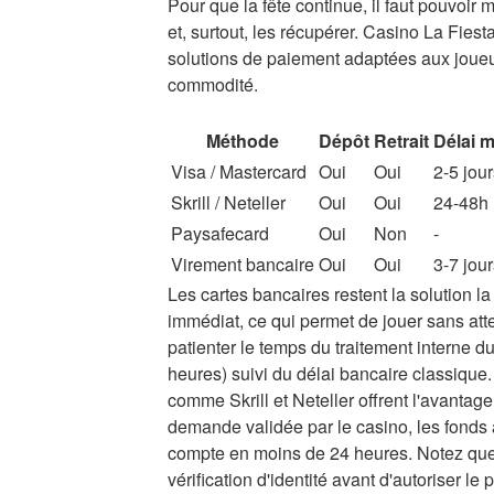
Pour que la fête continue, il faut pouvoir
et, surtout, les récupérer. Casino La Fi
solutions de paiement adaptées aux joueurs
commodité.
Méthode
Dépôt
Retrait
Délai 
Visa / Mastercard
Oui
Oui
2-5 jour
Skrill / Neteller
Oui
Oui
24-48h
Paysafecard
Oui
Non
-
Virement bancaire
Oui
Oui
3-7 jour
Les cartes bancaires restent la solution l
immédiat, ce qui permet de jouer sans atten
patienter le temps du traitement interne 
heures) suivi du délai bancaire classique.
comme Skrill et Neteller offrent l'avantage 
demande validée par le casino, les fonds 
compte en moins de 24 heures. Notez que
vérification d'identité avant d'autoriser le 