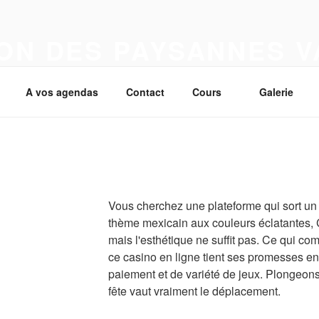
ON DES PAYSANNES 
A vos agendas
Contact
Cours
Galerie
Vous cherchez une plateforme qui sort un 
thème mexicain aux couleurs éclatantes, Ca
mais l'esthétique ne suffit pas. Ce qui com
ce casino en ligne tient ses promesses en
paiement et de variété de jeux. Plongeons 
fête vaut vraiment le déplacement.