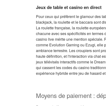
Jeux de table et casino en direct
Pour ceux qui préfèrent le glamour des tabl
blackjack, la roulette et le baccara sont d
La roulette française, la roulette européen
chacune avec ses spécificités en termes d
casino live mérite une mention spéciale. 
comme Evolution Gaming ou Ezugi, elle p
ambiance terrestre. Les croupiers sont pro
haute définition, et l'interaction via chat 
jeux télévisés interactifs comme le Dream
qui cassent les codes du casino tradition
expérience hybride entre jeu de hasard et 
Moyens de paiement : dépô