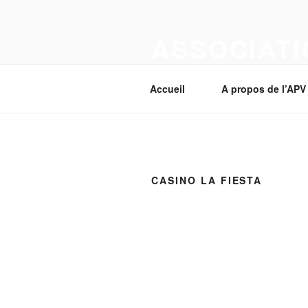
Aller
au
ASSOCIATI
contenu
principal
Section Corcelles-près-Payerne
Accueil
A propos de l’APV
CASINO LA FIESTA