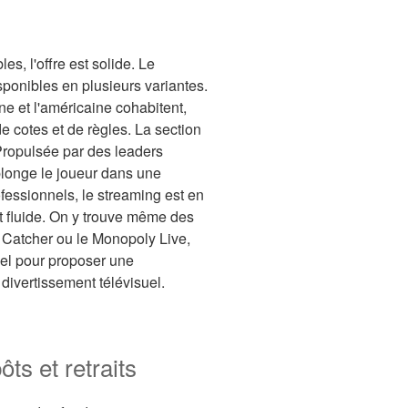
es, l'offre est solide. Le
isponibles en plusieurs variantes.
ne et l'américaine cohabitent,
e cotes et de règles. La section
Propulsée par des leaders
longe le joueur dans une
fessionnels, le streaming est en
est fluide. On y trouve même des
 Catcher ou le Monopoly Live,
nel pour proposer une
divertissement télévisuel.
ts et retraits