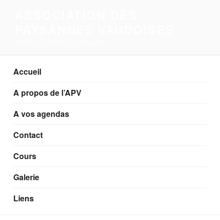
Aller
ASSOCIATION DES
au
PAYSANNES VAUDOISES
contenu
principal
Section Corcelles-près-Payerne
Accueil
A propos de l’APV
A vos agendas
Contact
Cours
Galerie
Liens