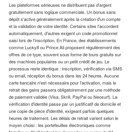
Les plateformes sérieuses ne distribuent pas d'argent
gratuitement sans logique commerciale. Un bonus sans
dépôt s'active généralement après la création d'un compte
et la validation de votre identité. Certains sites l'accordent
automatiquement, d'autres exigent un code promotionnel
saisi lors de l'inscription. En France, des établissements
comme Lucky8 ou Prince Ali proposent régulièrement des
offres de ce type, souvent sous forme de tours gratuits sur
des machines populaires ou un petit crédit de jeu. Le
processus reste identique : inscription, vérification via SMS
ou email, réception du bonus dans les 24 heures. Aucune
carte bancaire n'est nécessaire pour l'activation, mais le
retrait des gains passera obligatoirement par une méthode
de paiement validée (Visa, Skrill, PayPal ou Neosurf). La
vérification d'identité passe par un justificatif de domicile et
une copie de pièce d'identité, exigeant parfois quelques
heures de traitement. Les délais de retrait varient selon le
moyen choisi : les portefeuilles électroniques comme