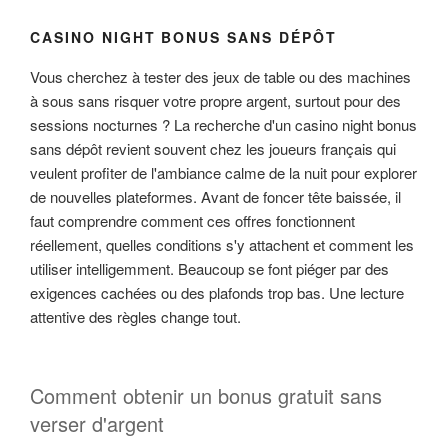
CASINO NIGHT BONUS SANS DÉPÔT
Vous cherchez à tester des jeux de table ou des machines
à sous sans risquer votre propre argent, surtout pour des
sessions nocturnes ? La recherche d'un casino night bonus
sans dépôt revient souvent chez les joueurs français qui
veulent profiter de l'ambiance calme de la nuit pour explorer
de nouvelles plateformes. Avant de foncer tête baissée, il
faut comprendre comment ces offres fonctionnent
réellement, quelles conditions s'y attachent et comment les
utiliser intelligemment. Beaucoup se font piéger par des
exigences cachées ou des plafonds trop bas. Une lecture
attentive des règles change tout.
Comment obtenir un bonus gratuit sans
verser d'argent