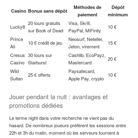
Méthodes de
Dépôt
Casino
Bonus sans dépôt
paiement
minimum
20 tours gratuits
Visa, Skrill,
Lucky8
10 €
sur Book of Dead
PayPal, MiFinity
Prince
Neosurf, Neteller,
10 € crédit de jeu
15 €
Ali
Jeton, virement
Cresus
30 tours sur
Cashlib, EcoPayz,
20 €
Casino
Starburst
Mastercard
Wild
Paysafecard,
25 € offerts
10 €
Sultan
Apple Pay, crypto
Jouer pendant la nuit : avantages et
promotions dédiées
Le terme night dans votre recherche ne vient pas du
hasard. De nombreux joueurs préfèrent les sessions entre
22h et 3h du matin, moment où les serveurs tournent à