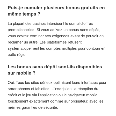
Puis-je cumuler plusieurs bonus gratuits en
même temps ?
La plupart des casinos interdisent le cumul d'offres
promotionnelles. Si vous activez un bonus sans dépôt,
vous devrez terminer ses exigences avant de pouvoir en
réclamer un autre. Les plateformes refusent
systématiquement les comptes multiples pour contourner
cette règle.
Les bonus sans dépôt sont-ils disponibles
sur mobile ?
Oui. Tous les sites sérieux optimisent leurs interfaces pour
smartphones et tablettes. L'inscription, la réception du
crédit et le jeu via l'application ou le navigateur mobile
fonctionnent exactement comme sur ordinateur, avec les
mêmes garanties de sécurité.