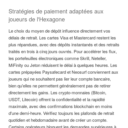
Stratégies de paiement adaptées aux
joueurs de l'Hexagone
Le choix du moyen de dépôt influence directement vos
délais de retrait. Les cartes Visa et Mastercard restent les
plus répandues, avec des dépôts instantanés et des retraits
traités en trois à cinq jours ouvrés. Pour accélérer les flux,
les portefeuilles électroniques comme Skrill, Neteller,
MiFinity ou Jeton réduisent le délai à quelques heures. Les
cartes prépayées Paysafecard et Neosurf conviennent aux
joueurs qui ne souhaitent pas lier leur compte bancaire,
bien qu'elles ne permettent généralement pas de retirer
directement les gains. Les crypto-monnaies (Bitcoin,
USDT, Litecoin) offrent la confidentialité et la rapidité
maximale, avec des confirmations blockchain en moins
d'une demi-heure. Vérifiez toujours les plafonds de retrait
quotidien et hebdomadaire avant de créer un compte.
Certains opérateurs bloquent les demandes supérieures à