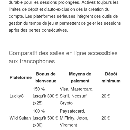
durable pour les sessions prolongées. Activez toujours les
limites de dépôt et d'auto-exclusion dès la création du
compte. Les plateformes sérieuses intègrent des outils de
gestion du temps de jeu et permettent de geler les sessions
après des pertes consécutives.
Comparatif des salles en ligne accessibles
aux francophones
Bonus de
Moyens de
Dépôt
Plateforme
bienvenue
paiement
minimum
150 %
Visa, Mastercard,
Lucky8
jusqu'à 300 €
Skrill, Neosurf,
20 €
(x25)
Crypto
100 %
Paysafecard,
Wild Sultan
jusqu'à 500 €
MiFinity, Jeton,
20 €
(x30)
Virement