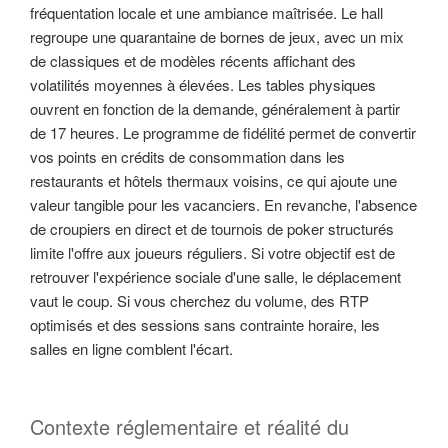
fréquentation locale et une ambiance maîtrisée. Le hall
regroupe une quarantaine de bornes de jeux, avec un mix
de classiques et de modèles récents affichant des
volatilités moyennes à élevées. Les tables physiques
ouvrent en fonction de la demande, généralement à partir
de 17 heures. Le programme de fidélité permet de convertir
vos points en crédits de consommation dans les
restaurants et hôtels thermaux voisins, ce qui ajoute une
valeur tangible pour les vacanciers. En revanche, l'absence
de croupiers en direct et de tournois de poker structurés
limite l'offre aux joueurs réguliers. Si votre objectif est de
retrouver l'expérience sociale d'une salle, le déplacement
vaut le coup. Si vous cherchez du volume, des RTP
optimisés et des sessions sans contrainte horaire, les
salles en ligne comblent l'écart.
Contexte réglementaire et réalité du