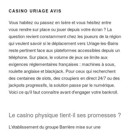
CASINO URIAGE AVIS
Vous habitez ou passez en Isère et vous hésitez entre
vous rendre sur place ou jouer depuis votre écran ? La
question revient constamment chez les joueurs de la région
qui veulent savoir si le déplacement vers Uriage-les-Bains
reste pertinent face aux plateformes accessibles depuis un
téléphone. Sur place, le volume de jeux se limite aux
exigences réglementaires françaises : machines à sous,
roulette anglaise et blackjack. Pour ceux qui recherchent
des centaines de slots, des croupiers en direct 24/7 ou des
jackpots progressifs, la solution passe par le numérique.
Voici ce qu'il faut connaître avant d'engager votre bankroll.
Le casino physique tient-il ses promesses ?
L'établissement du groupe Barrière mise sur une