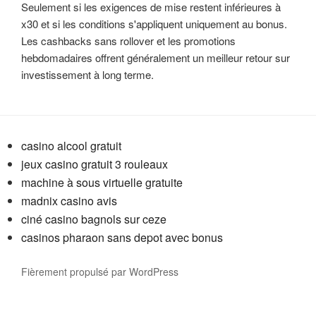
Seulement si les exigences de mise restent inférieures à
x30 et si les conditions s'appliquent uniquement au bonus.
Les cashbacks sans rollover et les promotions
hebdomadaires offrent généralement un meilleur retour sur
investissement à long terme.
casino alcool gratuit
jeux casino gratuit 3 rouleaux
machine à sous virtuelle gratuite
madnix casino avis
ciné casino bagnols sur ceze
casinos pharaon sans depot avec bonus
Fièrement propulsé par WordPress