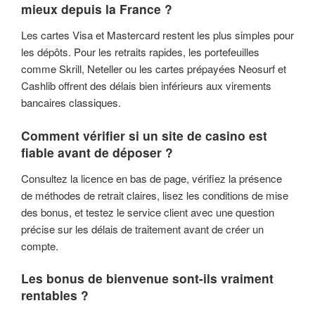
mieux depuis la France ?
Les cartes Visa et Mastercard restent les plus simples pour
les dépôts. Pour les retraits rapides, les portefeuilles
comme Skrill, Neteller ou les cartes prépayées Neosurf et
Cashlib offrent des délais bien inférieurs aux virements
bancaires classiques.
Comment vérifier si un site de casino est
fiable avant de déposer ?
Consultez la licence en bas de page, vérifiez la présence
de méthodes de retrait claires, lisez les conditions de mise
des bonus, et testez le service client avec une question
précise sur les délais de traitement avant de créer un
compte.
Les bonus de bienvenue sont-ils vraiment
rentables ?