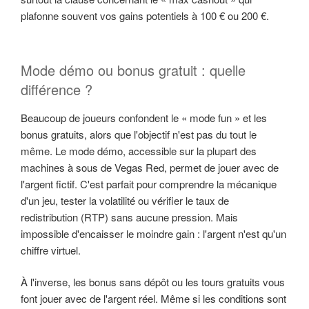
plafonne souvent vos gains potentiels à 100 € ou 200 €.
Mode démo ou bonus gratuit : quelle
différence ?
Beaucoup de joueurs confondent le « mode fun » et les
bonus gratuits, alors que l'objectif n'est pas du tout le
même. Le mode démo, accessible sur la plupart des
machines à sous de Vegas Red, permet de jouer avec de
l'argent fictif. C'est parfait pour comprendre la mécanique
d'un jeu, tester la volatilité ou vérifier le taux de
redistribution (RTP) sans aucune pression. Mais
impossible d'encaisser le moindre gain : l'argent n'est qu'un
chiffre virtuel.
À l'inverse, les bonus sans dépôt ou les tours gratuits vous
font jouer avec de l'argent réel. Même si les conditions sont