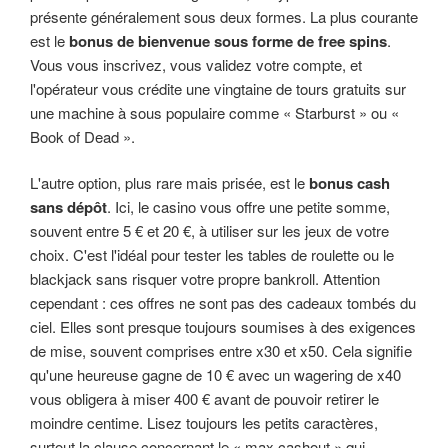
présente généralement sous deux formes. La plus courante
est le
bonus de bienvenue sous forme de free spins
.
Vous vous inscrivez, vous validez votre compte, et
l'opérateur vous crédite une vingtaine de tours gratuits sur
une machine à sous populaire comme « Starburst » ou «
Book of Dead ».
L'autre option, plus rare mais prisée, est le
bonus cash
sans dépôt
. Ici, le casino vous offre une petite somme,
souvent entre 5 € et 20 €, à utiliser sur les jeux de votre
choix. C'est l'idéal pour tester les tables de roulette ou le
blackjack sans risquer votre propre bankroll. Attention
cependant : ces offres ne sont pas des cadeaux tombés du
ciel. Elles sont presque toujours soumises à des exigences
de mise, souvent comprises entre x30 et x50. Cela signifie
qu'une heureuse gagne de 10 € avec un wagering de x40
vous obligera à miser 400 € avant de pouvoir retirer le
moindre centime. Lisez toujours les petits caractères,
surtout la clause concernant le « max cashout » qui