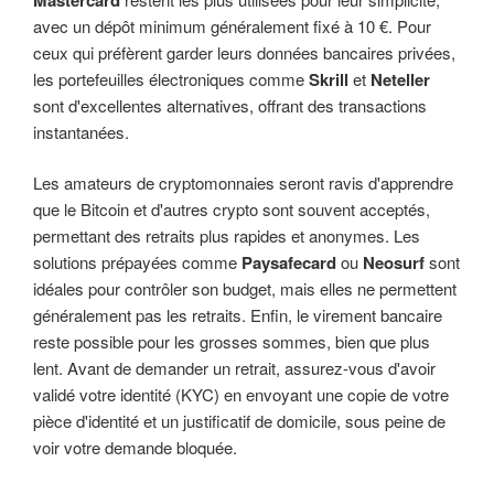
avec un dépôt minimum généralement fixé à 10 €. Pour
ceux qui préfèrent garder leurs données bancaires privées,
les portefeuilles électroniques comme
Skrill
et
Neteller
sont d'excellentes alternatives, offrant des transactions
instantanées.
Les amateurs de cryptomonnaies seront ravis d'apprendre
que le Bitcoin et d'autres crypto sont souvent acceptés,
permettant des retraits plus rapides et anonymes. Les
solutions prépayées comme
Paysafecard
ou
Neosurf
sont
idéales pour contrôler son budget, mais elles ne permettent
généralement pas les retraits. Enfin, le virement bancaire
reste possible pour les grosses sommes, bien que plus
lent. Avant de demander un retrait, assurez-vous d'avoir
validé votre identité (KYC) en envoyant une copie de votre
pièce d'identité et un justificatif de domicile, sous peine de
voir votre demande bloquée.