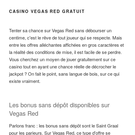
CASINO VEGAS RED GRATUIT
Tenter sa chance sur Vegas Red sans débourser un
centime, c'est le rêve de tout joueur qui se respecte. Mais
entre les offres alléchantes affichées en gros caractères et
la réalité des conditions de mise, il est facile de se perdre.
Vous cherchez un moyen de jouer gratuitement sur ce
casino tout en ayant une chance réelle de décrocher le
jackpot ? On fait le point, sans langue de bois, sur ce qui
existe vraiment.
Les bonus sans dépôt disponibles sur
Vegas Red
Parlons franc : les bonus sans dépôt sont le Saint Graal
pour les parieurs. Sur Vegas Red, ce type d'offre se