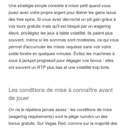
Une stratégie simple consiste à miser petit quand vous
jouez avec votre propre argent pour libérer les gains issus
des free spins. Si vous avez décroché un joli gain grâce à
vos tours gratuits mais qu'il est bloqué par un wagering
élevé, privilégiez les jeux à faible volatilité. Ils paient plus
souvent, même si les sommes sont modestes, ce qui vous
permet d'accumuler les mises requises sans voir votre
solde fondre en quelques minutes. Évitez les machines à
sous à jackpot progressif pour dégager vos bonus : elles
ont souvent un RTP plus bas et une volatilité trop forte.
Les conditions de mise à connaître avant
de jouer
On ne le répétera jamais assez : les conditions de mise
(wagering requirements) sont le piège numéro un des
bonus gratuits. Sur Vegas Red, comme sur la majorité des