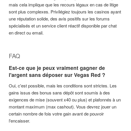
mais cela implique que les recours légaux en cas de litige
sont plus complexes. Privilégiez toujours les casinos ayant
une réputation solide, des avis positifs sur les forums
spécialisés et un service client réactif disponible par chat
en direct ou email.
FAQ
Est-ce que je peux vraiment gagner de
l'argent sans déposer sur Vegas Red ?
Oui, c'est possible, mais les conditions sont strictes. Les
gains issus des bonus sans dépôt sont soumis à des
exigences de mise (souvent x40 ou plus) et plafonnés à un
montant maximum (max cashout). Vous devrez jouer un
certain nombre de fois votre gain avant de pouvoir
l'encaisser.