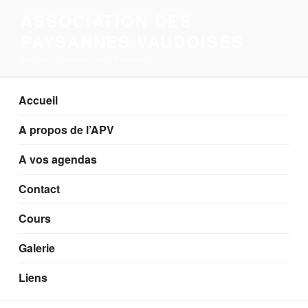
Aller
ASSOCIATION DES
au
PAYSANNES VAUDOISES
contenu
principal
Section Corcelles-près-Payerne
Accueil
A propos de l’APV
A vos agendas
Contact
Cours
Galerie
Liens