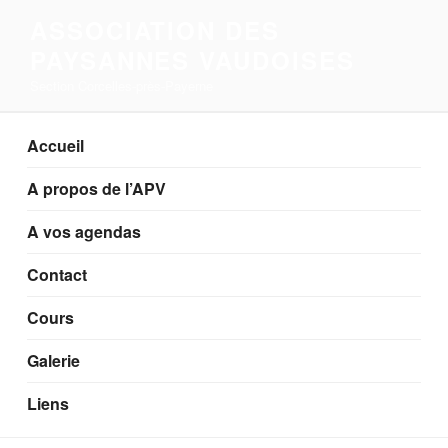
Aller
ASSOCIATION DES
au
PAYSANNES VAUDOISES
contenu
principal
Section Corcelles-près-Payerne
Accueil
A propos de l’APV
A vos agendas
Contact
Cours
Galerie
Liens