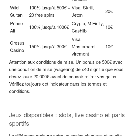
Wild
100% jusqu'à 500€ +
Visa, Skrill,
20€
Sultan
20 free spins
Jeton
Prince
Crypto, MiFinity,
100% jusqu'à 1000€
10€
Ali
Cashlib
Visa,
Cresus
150% jusqu'à 300€
Mastercard,
10€
Casino
virement
Attention aux conditions de mise. Un bonus de 500€ avec
une condition de mise (wagering) de x40 signifie que vous
devez jouer 20 000€ avant de pouvoir retirer vos gains.
Vérifiez toujours cet indicateur dans les termes et
conditions.
Jeux disponibles : slots, live casino et paris
sportifs
La différence majeure entre un casino physique et un site