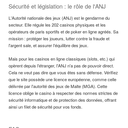
Sécurité et législation : le rôle de l'ANJ
L'Autorité nationale des jeux (ANJ) est le gendarme du
secteur. Elle régule les 202 casinos physiques et les
opérateurs de paris sportifs et de poker en ligne agréés. Sa
mission : protéger les joueurs, lutter contre la fraude et
l'argent sale, et assurer l'équilibre des jeux.
Mais pour les casinos en ligne classiques (slots, etc.) qui
opèrent depuis l'étranger, l'ANJ n'a pas de pouvoir direct.
Cela ne veut pas dire que vous êtes sans défense. Vérifiez
que le site possède une licence européenne, comme celle
délivrée par l'autorité des jeux de Malte (MGA). Cette
licence oblige le casino à respecter des normes strictes de
sécurité informatique et de protection des données, offrant
ainsi un filet de sécurité pour vos fonds.