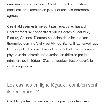
casinos
sur son territoire. C'est ce que les puristes
appellent les « cercles de jeux » et casinos terrestres
agréés.
Ces établissements ne sont pas répartis au hasard.
Enormément se concentrent sur les côtes : Deauville,
Biarritz, Cannes. D'autres ont éclos dans les stations
thermales comme Vichy ou Aix-les-Bains. Il faut savoir que
le monopole des jeux d'argent est strict, et chaque casino
physique doit obtenir une autorisation délivrée par le
ministère de l'Intérieur. C'est un secteur très encadré, loin
de la jungle du web.
Les casinos en ligne légaux : combien sont-
ils réellement ?
C'est là que les choses se compliquent pour le joueur