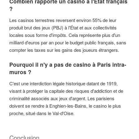
Combien rapporte un casino à l'État français
?
Les casinos terrestres reversent environ 55% de leur
produit brut des jeux (PBJ) à l'État et aux collectivités
locales sous forme d'impôts. Cela représente plus d'un
milliard d'euros par an pour le budget public français, sans
compter les taxes sur les gains des joueurs étrangers.
Pourquoi il n'y a pas de casino à Paris intra-
muros ?
C'est une interdiction légale historique datant de 1919,
visant à protéger la capitale des risques d'addiction et de
criminalité associés aux jeux d'argent. Les parisiens
doivent se rendre à Enghien-les-Bains, le casino le plus
proche, situé dans le Val-d'Oise.
Conclusion