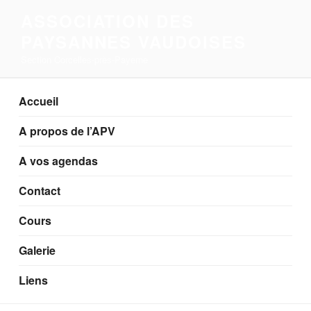
Aller
ASSOCIATION DES
au
PAYSANNES VAUDOISES
contenu
principal
Section Corcelles-près-Payerne
Accueil
A propos de l’APV
A vos agendas
Contact
Cours
Galerie
Liens