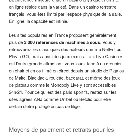
en ligne réside dans la variété. Dans un casino terrestre
français, vous êtes limité par l'espace physique de la salle.
En ligne, la capacité est infinie.
Les sites populaires en France proposent généralement
plus de
3 000 références de machines à sous
. Vous y
retrouverez les classiques des éditeurs comme NetEnt ou
Play'n GO, mais aussi des jeux exclus. Le « Live Casino »
est l'autre grande attraction : vous jouez face à un croupier
en chair et en os filmé en direct depuis un studio de Riga ou
de Malte. Blackjack, roulette, baccarat, et même des jeux
de plateau comme le Monopoly Live y sont accessibles
24h/24. Pour ce qui est des paris sportifs, restez sur les
sites agréés ANJ comme Unibet ou Betclic pour être
certain d'être protégé en cas de litige.
Moyens de paiement et retraits pour les