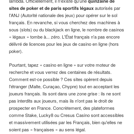
lambda. Officiellement, il n'existe qu'une
quinzaine de
sites de poker et de paris sportifs légaux
autorisés par
l'ANJ (Autorité nationale des jeux) pour opérer sur le sol
français. En revanche, si vous cherchez des machines à
sous (slots) ou du blackjack en ligne, le nombre de casinos
« légaux » tombe à... zéro. L'État français n'a pas encore
délivré de licences pour les jeux de casino en ligne (hors
poker).
Pourtant, tapez « casino en ligne » sur votre moteur de
recherche et vous verrez des centaines de résultats.
Comment est-ce possible ? Ces sites opèrent depuis
l'étranger (Malte, Curaçao, Chypre) tout en acceptant les
joueurs français. Ils sont dans une zone grise : ils ne sont
pas interdits aux joueurs, mais ils n'ont pas le droit de
prospecter en France. Concrètement, des plateformes
comme Stake, Lucky8 ou Cresus Casino sont accessibles
et massivement utilisées par les Français, bien qu'elles ne
soient pas « françaises » au sens légal.