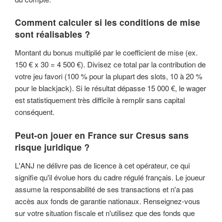
Comment calculer si les conditions de mise
sont réalisables ?
Montant du bonus multiplié par le coefficient de mise (ex.
150 € x 30 = 4 500 €). Divisez ce total par la contribution de
votre jeu favori (100 % pour la plupart des slots, 10 à 20 %
pour le blackjack). Si le résultat dépasse 15 000 €, le wager
est statistiquement très difficile à remplir sans capital
conséquent.
Peut-on jouer en France sur Cresus sans
risque juridique ?
L'ANJ ne délivre pas de licence à cet opérateur, ce qui
signifie qu'il évolue hors du cadre régulé français. Le joueur
assume la responsabilité de ses transactions et n'a pas
accès aux fonds de garantie nationaux. Renseignez-vous
sur votre situation fiscale et n'utilisez que des fonds que