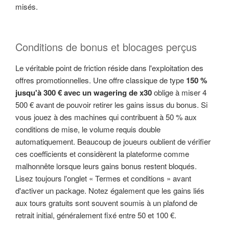
misés.
Conditions de bonus et blocages perçus
Le véritable point de friction réside dans l'exploitation des
offres promotionnelles. Une offre classique de type
150 %
jusqu'à 300 € avec un wagering de x30
oblige à miser 4
500 € avant de pouvoir retirer les gains issus du bonus. Si
vous jouez à des machines qui contribuent à 50 % aux
conditions de mise, le volume requis double
automatiquement. Beaucoup de joueurs oublient de vérifier
ces coefficients et considèrent la plateforme comme
malhonnête lorsque leurs gains bonus restent bloqués.
Lisez toujours l'onglet « Termes et conditions » avant
d'activer un package. Notez également que les gains liés
aux tours gratuits sont souvent soumis à un plafond de
retrait initial, généralement fixé entre 50 et 100 €.