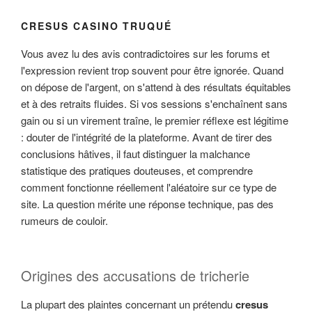
CRESUS CASINO TRUQUÉ
Vous avez lu des avis contradictoires sur les forums et
l'expression revient trop souvent pour être ignorée. Quand
on dépose de l'argent, on s'attend à des résultats équitables
et à des retraits fluides. Si vos sessions s'enchaînent sans
gain ou si un virement traîne, le premier réflexe est légitime
: douter de l'intégrité de la plateforme. Avant de tirer des
conclusions hâtives, il faut distinguer la malchance
statistique des pratiques douteuses, et comprendre
comment fonctionne réellement l'aléatoire sur ce type de
site. La question mérite une réponse technique, pas des
rumeurs de couloir.
Origines des accusations de tricherie
La plupart des plaintes concernant un prétendu
cresus