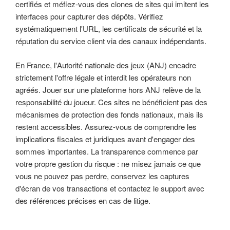
certifiés et méfiez-vous des clones de sites qui imitent les
interfaces pour capturer des dépôts. Vérifiez
systématiquement l'URL, les certificats de sécurité et la
réputation du service client via des canaux indépendants.
En France, l'Autorité nationale des jeux (ANJ) encadre
strictement l'offre légale et interdit les opérateurs non
agréés. Jouer sur une plateforme hors ANJ relève de la
responsabilité du joueur. Ces sites ne bénéficient pas des
mécanismes de protection des fonds nationaux, mais ils
restent accessibles. Assurez-vous de comprendre les
implications fiscales et juridiques avant d'engager des
sommes importantes. La transparence commence par
votre propre gestion du risque : ne misez jamais ce que
vous ne pouvez pas perdre, conservez les captures
d'écran de vos transactions et contactez le support avec
des références précises en cas de litige.