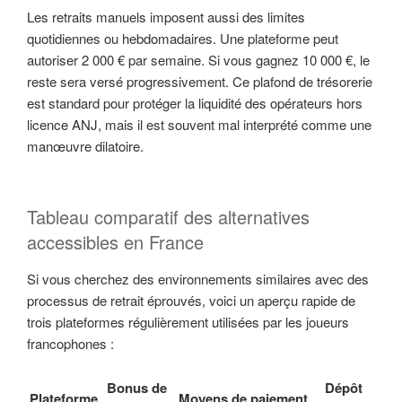
Les retraits manuels imposent aussi des limites
quotidiennes ou hebdomadaires. Une plateforme peut
autoriser 2 000 € par semaine. Si vous gagnez 10 000 €, le
reste sera versé progressivement. Ce plafond de trésorerie
est standard pour protéger la liquidité des opérateurs hors
licence ANJ, mais il est souvent mal interprété comme une
manœuvre dilatoire.
Tableau comparatif des alternatives
accessibles en France
Si vous cherchez des environnements similaires avec des
processus de retrait éprouvés, voici un aperçu rapide de
trois plateformes régulièrement utilisées par les joueurs
francophones :
Bonus de
Dépôt
Plateforme
Moyens de paiement