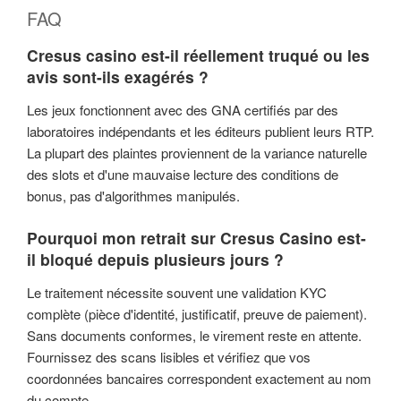
FAQ
Cresus casino est-il réellement truqué ou les
avis sont-ils exagérés ?
Les jeux fonctionnent avec des GNA certifiés par des
laboratoires indépendants et les éditeurs publient leurs RTP.
La plupart des plaintes proviennent de la variance naturelle
des slots et d'une mauvaise lecture des conditions de
bonus, pas d'algorithmes manipulés.
Pourquoi mon retrait sur Cresus Casino est-
il bloqué depuis plusieurs jours ?
Le traitement nécessite souvent une validation KYC
complète (pièce d'identité, justificatif, preuve de paiement).
Sans documents conformes, le virement reste en attente.
Fournissez des scans lisibles et vérifiez que vos
coordonnées bancaires correspondent exactement au nom
du compte.