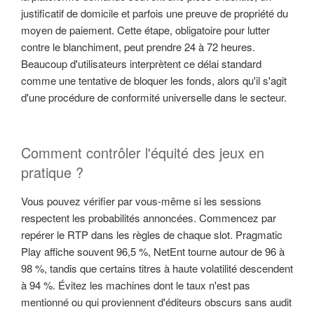
justificatif de domicile et parfois une preuve de propriété du
moyen de paiement. Cette étape, obligatoire pour lutter
contre le blanchiment, peut prendre 24 à 72 heures.
Beaucoup d'utilisateurs interprètent ce délai standard
comme une tentative de bloquer les fonds, alors qu'il s'agit
d'une procédure de conformité universelle dans le secteur.
Comment contrôler l'équité des jeux en
pratique ?
Vous pouvez vérifier par vous-même si les sessions
respectent les probabilités annoncées. Commencez par
repérer le RTP dans les règles de chaque slot. Pragmatic
Play affiche souvent 96,5 %, NetEnt tourne autour de 96 à
98 %, tandis que certains titres à haute volatilité descendent
à 94 %. Évitez les machines dont le taux n'est pas
mentionné ou qui proviennent d'éditeurs obscurs sans audit