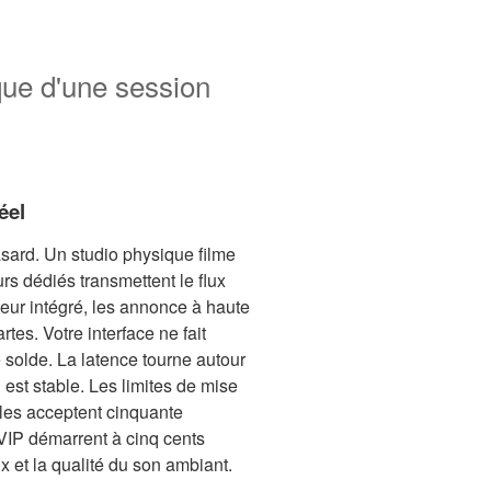
que d'une session
éel
asard. Un studio physique filme
rs dédiés transmettent le flux
teur intégré, les annonce à haute
rtes. Votre interface ne fait
re solde. La latence tourne autour
est stable. Les limites de mise
ables acceptent cinquante
VIP démarrent à cinq cents
ux et la qualité du son ambiant.