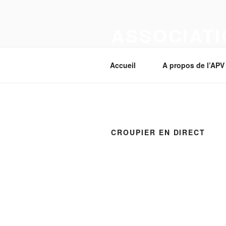
Aller
au
ASSOCIATI
contenu
principal
Section Corcelles-près-Payerne
Accueil
A propos de l’APV
CROUPIER EN DIRECT