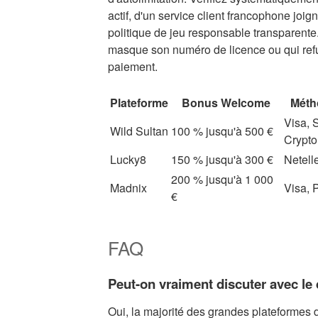
actif, d'un service client francophone joig
politique de jeu responsable transparente.
masque son numéro de licence ou qui refu
paiement.
Plateforme
Bonus Welcome
Méth
Visa, S
Wild Sultan
100 % jusqu'à 500 €
Crypto
Lucky8
150 % jusqu'à 300 €
Netelle
200 % jusqu'à 1 000
Madnix
Visa, 
€
FAQ
Peut-on vraiment discuter avec le 
Oui, la majorité des grandes plateformes 