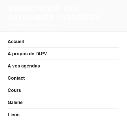
Aller
ASSOCIATION DES
au
PAYSANNES VAUDOISES
contenu
principal
Section Corcelles-près-Payerne
Accueil
A propos de l’APV
A vos agendas
Contact
Cours
Galerie
Liens