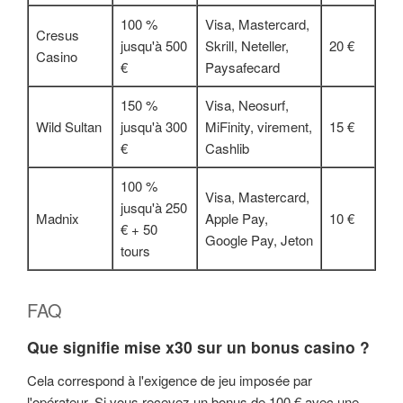
100 %
Visa, Mastercard,
Cresus
jusqu'à 500
Skrill, Neteller,
20 €
Casino
€
Paysafecard
150 %
Visa, Neosurf,
Wild Sultan
jusqu'à 300
MiFinity, virement,
15 €
€
Cashlib
100 %
Visa, Mastercard,
jusqu'à 250
Madnix
Apple Pay,
10 €
€ + 50
Google Pay, Jeton
tours
FAQ
Que signifie mise x30 sur un bonus casino ?
Cela correspond à l'exigence de jeu imposée par
l'opérateur. Si vous recevez un bonus de 100 € avec une