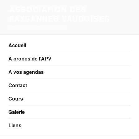
Aller
ASSOCIATION DES
au
PAYSANNES VAUDOISES
contenu
principal
Section Corcelles-près-Payerne
Accueil
A propos de l’APV
A vos agendas
Contact
Cours
Galerie
Liens