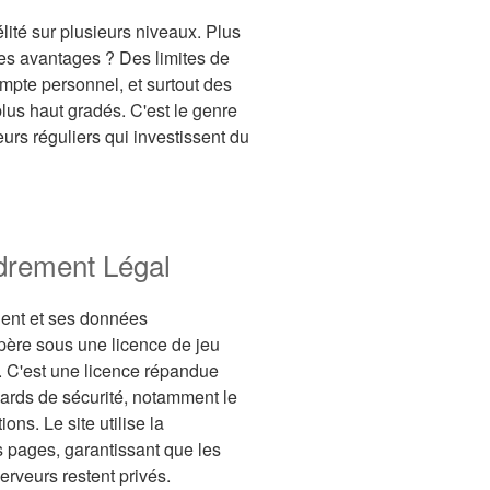
ité sur plusieurs niveaux. Plus
es avantages ? Des limites de
ompte personnel, et surtout des
lus haut gradés. C'est le genre
ueurs réguliers qui investissent du
adrement Légal
gent et ses données
père sous une licence de jeu
 C'est une licence répandue
dards de sécurité, notamment le
ons. Le site utilise la
 pages, garantissant que les
erveurs restent privés.