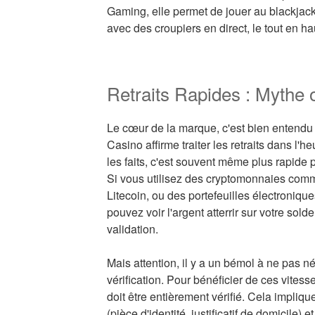
Gaming, elle permet de jouer au blackjack,
avec des croupiers en direct, le tout en h
Retraits Rapides : Mythe 
Le cœur de la marque, c'est bien entendu 
Casino affirme traiter les retraits dans l'
les faits, c'est souvent même plus rapide
Si vous utilisez des cryptomonnaies comme
Litecoin, ou des portefeuilles électroniqu
pouvez voir l'argent atterrir sur votre so
validation.
Mais attention, il y a un bémol à ne pas né
vérification. Pour bénéficier de ces vites
doit être entièrement vérifié. Cela impli
(pièce d'identité, justificatif de domicile) e