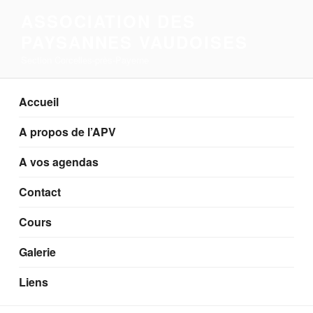
Aller
ASSOCIATION DES
au
PAYSANNES VAUDOISES
contenu
principal
Section Corcelles-près-Payerne
Accueil
A propos de l’APV
A vos agendas
Contact
Cours
Galerie
Liens