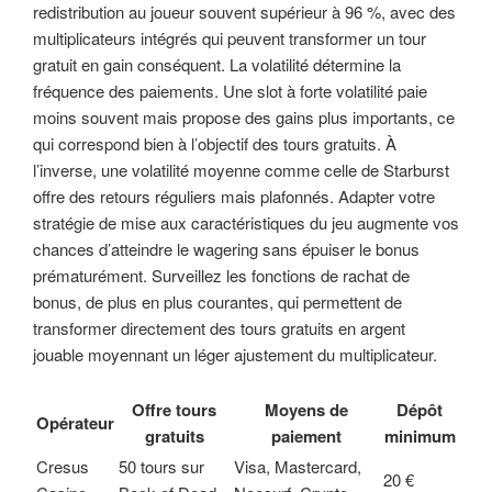
redistribution au joueur souvent supérieur à 96 %, avec des
multiplicateurs intégrés qui peuvent transformer un tour
gratuit en gain conséquent. La volatilité détermine la
fréquence des paiements. Une slot à forte volatilité paie
moins souvent mais propose des gains plus importants, ce
qui correspond bien à l’objectif des tours gratuits. À
l’inverse, une volatilité moyenne comme celle de Starburst
offre des retours réguliers mais plafonnés. Adapter votre
stratégie de mise aux caractéristiques du jeu augmente vos
chances d’atteindre le wagering sans épuiser le bonus
prématurément. Surveillez les fonctions de rachat de
bonus, de plus en plus courantes, qui permettent de
transformer directement des tours gratuits en argent
jouable moyennant un léger ajustement du multiplicateur.
Offre tours
Moyens de
Dépôt
Opérateur
gratuits
paiement
minimum
Cresus
50 tours sur
Visa, Mastercard,
20 €