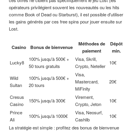
ces offres ne ciblent pas spécifiquement le jeu Lost (les
opérateurs privilégient souvent les nouveautés ou les hits
comme Book of Dead ou Starburst), il est possible d'utiliser
les gains générés par ces free spins pour jouer ensuite sur
Lost.
Méthodes de
Dépôt
Casino
Bonus de bienvenue
paiement
min.
100% jusqu'à 500€ +
Visa, Skrill,
Lucky8
10€
50 tours gratuits
Crypto, Neteller
Visa,
Wild
100% jusqu'à 500€ +
Mastercard,
20€
Sultan
20 tours
MiFinity
Cresus
Virement,
150% jusqu'à 300€
10€
Casino
Crypto, Jeton
Prince
Visa, Neosurf,
100% jusqu'à 1000€
10€
Ali
Cashlib
La stratégie est simple : profitez des bonus de bienvenue