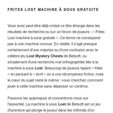
FRITES LOST MACHINE À SOUS GRATUITE
Vous avez peut-être déjà croisé ce titre étrange dans les
résultats de recherche ou sur un forum de joueurs : « Frites
Lost machine à sous gratuite ». Ce terme ne correspond
pas à une machine connue. En réalité, il s'agit presque
certainement d'une méprise ou d'une confusion avec le
célèbre jeu
Lost Mystery Chests
de Betsoft, ou
simplement d'une recherche mal orthographiée liée à la
machine à sous
Lost
. Beaucoup de joueurs tapent « frites
» en pensant à « écrit » ou à une récompense fictive, mais
le cœur du sujet reste le même : vous cherchez comment
jouer à cette machine sans dépenser un centime.
Passons les quiproquos et concentrons-nous sur
l'essentiel. La machine à sous
Lost
de Betsoft est un jeu
d'aventure qui plonge le joueur dans les tréfonds d'un