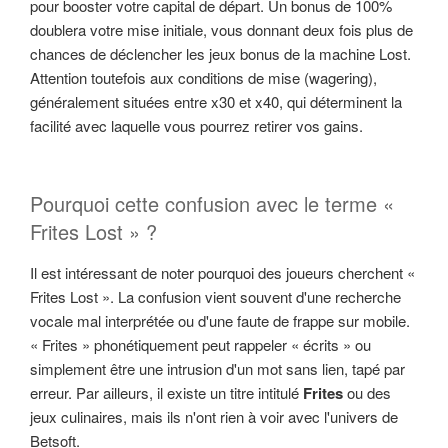
pour booster votre capital de départ. Un bonus de 100%
doublera votre mise initiale, vous donnant deux fois plus de
chances de déclencher les jeux bonus de la machine Lost.
Attention toutefois aux conditions de mise (wagering),
généralement situées entre x30 et x40, qui déterminent la
facilité avec laquelle vous pourrez retirer vos gains.
Pourquoi cette confusion avec le terme «
Frites Lost » ?
Il est intéressant de noter pourquoi des joueurs cherchent «
Frites Lost ». La confusion vient souvent d'une recherche
vocale mal interprétée ou d'une faute de frappe sur mobile.
« Frites » phonétiquement peut rappeler « écrits » ou
simplement être une intrusion d'un mot sans lien, tapé par
erreur. Par ailleurs, il existe un titre intitulé
Frites
ou des
jeux culinaires, mais ils n'ont rien à voir avec l'univers de
Betsoft.