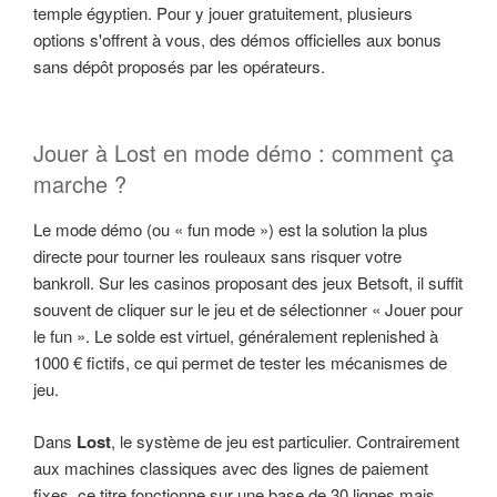
temple égyptien. Pour y jouer gratuitement, plusieurs
options s'offrent à vous, des démos officielles aux bonus
sans dépôt proposés par les opérateurs.
Jouer à Lost en mode démo : comment ça
marche ?
Le mode démo (ou « fun mode ») est la solution la plus
directe pour tourner les rouleaux sans risquer votre
bankroll. Sur les casinos proposant des jeux Betsoft, il suffit
souvent de cliquer sur le jeu et de sélectionner « Jouer pour
le fun ». Le solde est virtuel, généralement replenished à
1000 € fictifs, ce qui permet de tester les mécanismes de
jeu.
Dans
Lost
, le système de jeu est particulier. Contrairement
aux machines classiques avec des lignes de paiement
fixes, ce titre fonctionne sur une base de 30 lignes mais