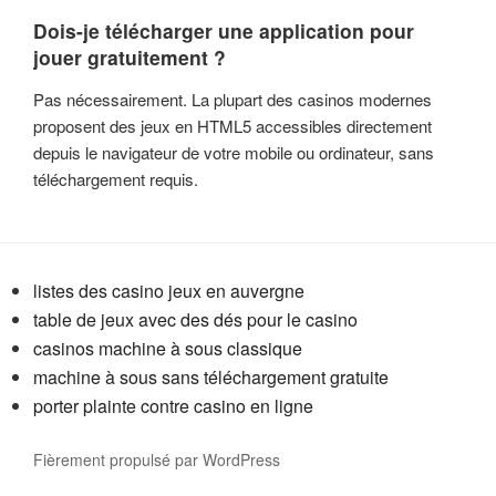
Dois-je télécharger une application pour
jouer gratuitement ?
Pas nécessairement. La plupart des casinos modernes
proposent des jeux en HTML5 accessibles directement
depuis le navigateur de votre mobile ou ordinateur, sans
téléchargement requis.
listes des casino jeux en auvergne
table de jeux avec des dés pour le casino
casinos machine à sous classique
machine à sous sans téléchargement gratuite
porter plainte contre casino en ligne
Fièrement propulsé par WordPress