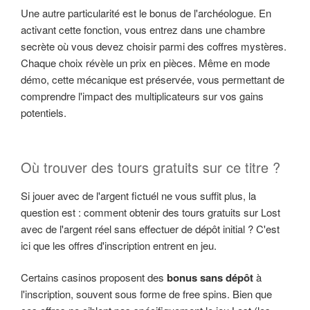
Une autre particularité est le bonus de l'archéologue. En
activant cette fonction, vous entrez dans une chambre
secrète où vous devez choisir parmi des coffres mystères.
Chaque choix révèle un prix en pièces. Même en mode
démo, cette mécanique est préservée, vous permettant de
comprendre l'impact des multiplicateurs sur vos gains
potentiels.
Où trouver des tours gratuits sur ce titre ?
Si jouer avec de l'argent fictuél ne vous suffit plus, la
question est : comment obtenir des tours gratuits sur Lost
avec de l'argent réel sans effectuer de dépôt initial ? C'est
ici que les offres d'inscription entrent en jeu.
Certains casinos proposent des
bonus sans dépôt
à
l'inscription, souvent sous forme de free spins. Bien que