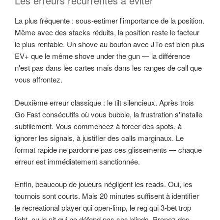
Les erreurs récurrentes à éviter
La plus fréquente : sous-estimer l'importance de la position.
Même avec des stacks réduits, la position reste le facteur
le plus rentable. Un shove au bouton avec JTo est bien plus
EV+ que le même shove under the gun — la différence
n'est pas dans les cartes mais dans les ranges de call que
vous affrontez.
Deuxième erreur classique : le tilt silencieux. Après trois
Go Fast consécutifs où vous bubble, la frustration s'installe
subtilement. Vous commencez à forcer des spots, à
ignorer les signals, à justifier des calls marginaux. Le
format rapide ne pardonne pas ces glissements — chaque
erreur est immédiatement sanctionnée.
Enfin, beaucoup de joueurs négligent les reads. Oui, les
tournois sont courts. Mais 20 minutes suffisent à identifier
le recreational player qui open-limp, le reg qui 3-bet trop
light, ou le nit qui ne défend pas ses blinds. Prenez des