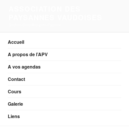
Aller
ASSOCIATION DES
au
PAYSANNES VAUDOISES
contenu
principal
Section Corcelles-près-Payerne
Accueil
A propos de l’APV
A vos agendas
Contact
Cours
Galerie
Liens