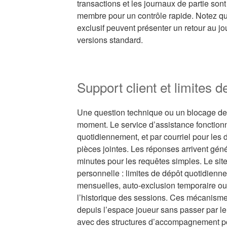
transactions et les journaux de partie son
membre pour un contrôle rapide. Notez qu
exclusif peuvent présenter un retour au jo
versions standard.
Support client et limites 
Une question technique ou un blocage de 
moment. Le service d’assistance fonctionn
quotidiennement, et par courriel pour le
pièces jointes. Les réponses arrivent gén
minutes pour les requêtes simples. Le site
personnelle : limites de dépôt quotidienn
mensuelles, auto-exclusion temporaire ou d
l’historique des sessions. Ces mécanisme
depuis l’espace joueur sans passer par le
avec des structures d’accompagnement p