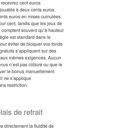
 recevrez cent euros
 jouable à deux cents euros.
 cents euros en mises cumulées.
ur cent, tandis que les jeux de
e comptent souvent qu’à hauteur
règle est standard dans le
pour éviter de bloquer vos fonds
gratuits s’appliquent sur des
is aux mêmes exigences. Aucun
bonus n’est pas clôturé ou que le
tiver le bonus manuellement
il ne s’applique
s restriction.
ais de retrait
directement la fluidité de