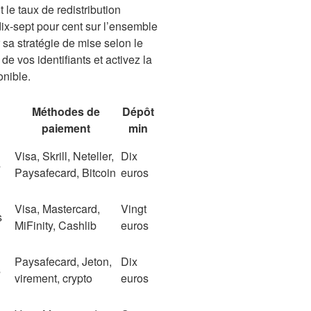
 le taux de redistribution
ix-sept pour cent sur l’ensemble
 sa stratégie de mise selon le
e vos identifiants et activez la
onible.
Méthodes de
Dépôt
paiement
min
Visa, Skrill, Neteller,
Dix
s
Paysafecard, Bitcoin
euros
Visa, Mastercard,
Vingt
s
MiFinity, Cashlib
euros
Paysafecard, Jeton,
Dix
s
virement, crypto
euros