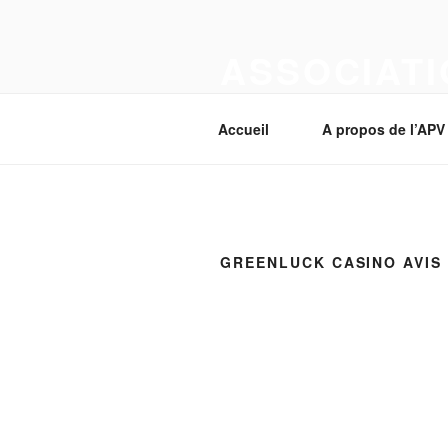
Aller
au
ASSOCIATI
contenu
principal
Section Corcelles-près-Payerne
Accueil
A propos de l’APV
GREENLUCK CASINO AVIS