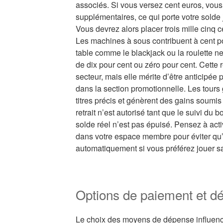
associés. Si vous versez cent euros, vous
supplémentaires, ce qui porte votre solde
Vous devrez alors placer trois mille cinq
Les machines à sous contribuent à cent po
table comme le blackjack ou la roulette n
de dix pour cent ou zéro pour cent. Cette 
secteur, mais elle mérite d’être anticipée 
dans la section promotionnelle. Les tours 
titres précis et génèrent des gains soum
retrait n’est autorisé tant que le suivi du 
solde réel n’est pas épuisé. Pensez à ac
dans votre espace membre pour éviter qu’
automatiquement si vous préférez jouer san
Options de paiement et dél
Le choix des moyens de dépense influence 