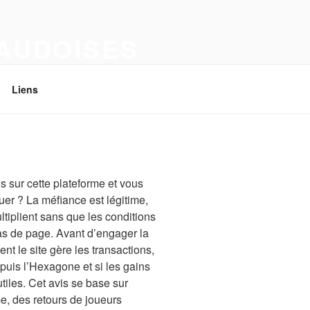
VAUDOISES
Liens
 sur cette plateforme et vous
uer ? La méfiance est légitime,
ltiplient sans que les conditions
bas de page. Avant d’engager la
 le site gère les transactions,
puis l’Hexagone et si les gains
tiles. Cet avis se base sur
e, des retours de joueurs