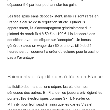
dépasser 5 € par tour peut annuler tes gains.
Les free spins sans dépôt existent, mais ils sont rares en
France à cause de la régulation stricte. Quand ils
apparaissent, ils s'accompagnent généralement d'un
plafond de retrait fixé à 50 € ou 100 €. Lis l'encadré des
conditions avant de cliquer sur "accepter". Un bonus
généreux avec un wager de x60 et une validité de 24
heures sert uniquement à créer du volume pour le casino,
pas à t'avantager.
Paiements et rapidité des retraits en France
La fluidité des transactions sépare les plateformes
sérieuses des autres. En France, les joueurs privilégient les
portefeuilles électroniques comme Skrill, Neteller ou
MiFinity pour leur rapidité, ainsi que les cartes Visa et
Mastercard pour les dépôts instantanés. Les virements