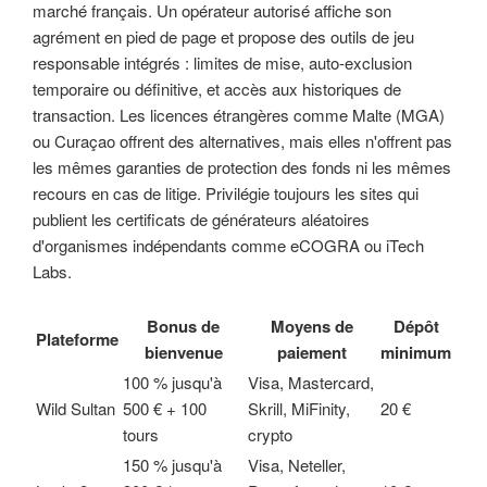
marché français. Un opérateur autorisé affiche son
agrément en pied de page et propose des outils de jeu
responsable intégrés : limites de mise, auto-exclusion
temporaire ou définitive, et accès aux historiques de
transaction. Les licences étrangères comme Malte (MGA)
ou Curaçao offrent des alternatives, mais elles n'offrent pas
les mêmes garanties de protection des fonds ni les mêmes
recours en cas de litige. Privilégie toujours les sites qui
publient les certificats de générateurs aléatoires
d'organismes indépendants comme eCOGRA ou iTech
Labs.
Bonus de
Moyens de
Dépôt
Plateforme
bienvenue
paiement
minimum
100 % jusqu'à
Visa, Mastercard,
Wild Sultan
500 € + 100
Skrill, MiFinity,
20 €
tours
crypto
150 % jusqu'à
Visa, Neteller,