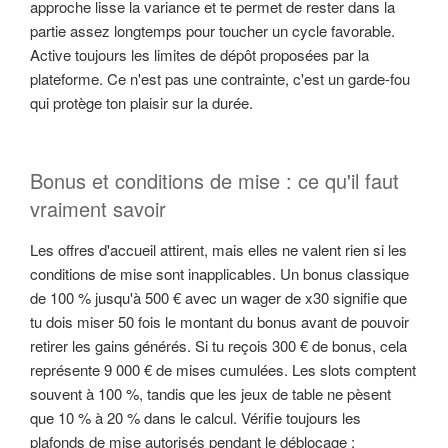
approche lisse la variance et te permet de rester dans la
partie assez longtemps pour toucher un cycle favorable.
Active toujours les limites de dépôt proposées par la
plateforme. Ce n'est pas une contrainte, c'est un garde-fou
qui protège ton plaisir sur la durée.
Bonus et conditions de mise : ce qu'il faut
vraiment savoir
Les offres d'accueil attirent, mais elles ne valent rien si les
conditions de mise sont inapplicables. Un bonus classique
de 100 % jusqu'à 500 € avec un wager de x30 signifie que
tu dois miser 50 fois le montant du bonus avant de pouvoir
retirer les gains générés. Si tu reçois 300 € de bonus, cela
représente 9 000 € de mises cumulées. Les slots comptent
souvent à 100 %, tandis que les jeux de table ne pèsent
que 10 % à 20 % dans le calcul. Vérifie toujours les
plafonds de mise autorisés pendant le déblocage :