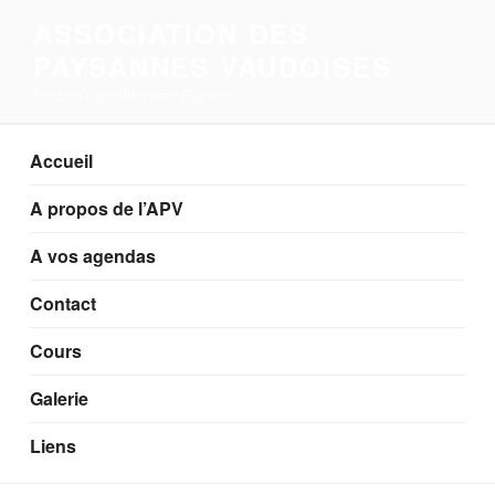
Aller
ASSOCIATION DES
au
PAYSANNES VAUDOISES
contenu
principal
Section Corcelles-près-Payerne
Accueil
A propos de l’APV
A vos agendas
Contact
Cours
Galerie
Liens