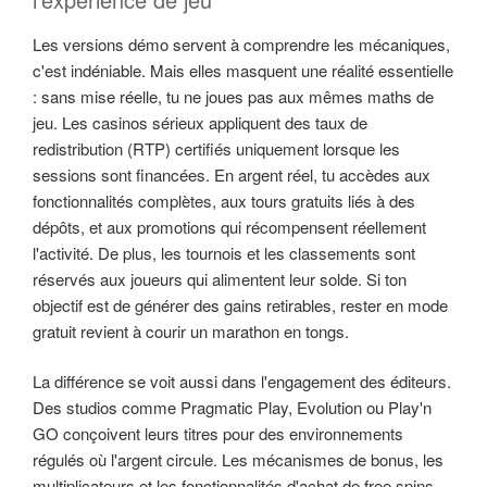
Les versions démo servent à comprendre les mécaniques,
c'est indéniable. Mais elles masquent une réalité essentielle
: sans mise réelle, tu ne joues pas aux mêmes maths de
jeu. Les casinos sérieux appliquent des taux de
redistribution (RTP) certifiés uniquement lorsque les
sessions sont financées. En argent réel, tu accèdes aux
fonctionnalités complètes, aux tours gratuits liés à des
dépôts, et aux promotions qui récompensent réellement
l'activité. De plus, les tournois et les classements sont
réservés aux joueurs qui alimentent leur solde. Si ton
objectif est de générer des gains retirables, rester en mode
gratuit revient à courir un marathon en tongs.
La différence se voit aussi dans l'engagement des éditeurs.
Des studios comme Pragmatic Play, Evolution ou Play'n
GO conçoivent leurs titres pour des environnements
régulés où l'argent circule. Les mécanismes de bonus, les
multiplicateurs et les fonctionnalités d'achat de free spins