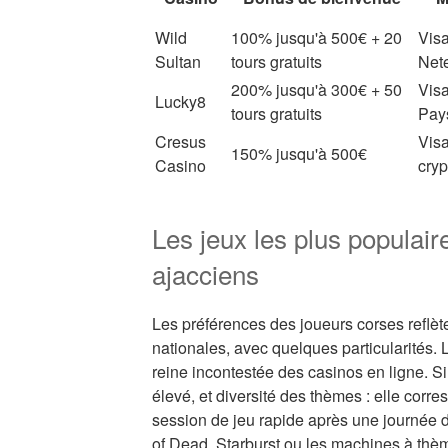
Wild
100% jusqu'à 500€ + 20
Visa
Sultan
tours gratuits
Nete
200% jusqu'à 300€ + 50
Visa
Lucky8
tours gratuits
Pay
Cresus
Visa
150% jusqu'à 500€
Casino
cryp
Les jeux les plus populair
ajacciens
Les préférences des joueurs corses reflèt
nationales, avec quelques particularités.
reine incontestée des casinos en ligne. Si
élevé, et diversité des thèmes : elle corr
session de jeu rapide après une journée d
of Dead, Starburst ou les machines à thème