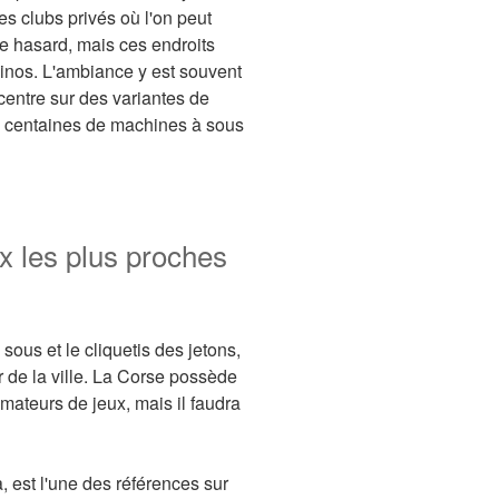
s clubs privés où l'on peut
de hasard, mais ces endroits
inos. L'ambiance y est souvent
oncentre sur des variantes de
es centaines de machines à sous
x les plus proches
sous et le cliquetis des jetons,
r de la ville. La Corse possède
ateurs de jeux, mais il faudra
a, est l'une des références sur