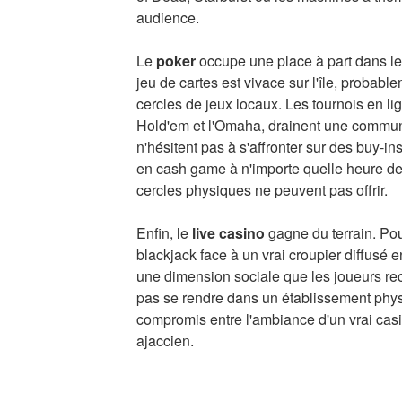
audience.
Le
poker
occupe une place à part dans le
jeu de cartes est vivace sur l'île, probabl
cercles de jeux locaux. Les tournois en l
Hold'em et l'Omaha, drainent une commun
n'hésitent pas à s'affronter sur des buy-ins
en cash game à n'importe quelle heure de 
cercles physiques ne peuvent pas offrir.
Enfin, le
live casino
gagne du terrain. Pouv
blackjack face à un vrai croupier diffusé 
une dimension sociale que les joueurs re
pas se rendre dans un établissement physi
compromis entre l'ambiance d'un vrai casi
ajaccien.