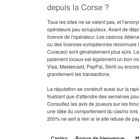
depuis la Corse ?
Tous les sites ne se valent pas, et l'anony
opérateurs peu scrupuleux. Avant de dépose
licence de l'opérateur. Les casinos déten
ou des licences européennes reconnues (
Curacao) sont généralement plus sûrs. L
paiement locaux est également un bon indi
Visa, Mastercard, PayPal, Skrill ou encore 
grandement les transactions.
La réputation se construit aussi sur la rapi
frustrant que d'attendre des semaines pou
Consultez les avis de joueurs sur les foru
une idée du comportement du casino lors
200% ne sert à rien si le site refuse de p
Casino
Bonus de bienvenue
M