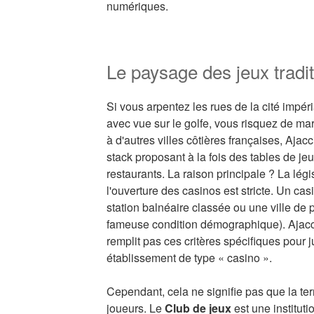
numériques.
Le paysage des jeux tradi
Si vous arpentez les rues de la cité impér
avec vue sur le golfe, vous risquez de m
à d'autres villes côtières françaises, Ajac
stack proposant à la fois des tables de j
restaurants. La raison principale ? La lég
l'ouverture des casinos est stricte. Un cas
station balnéaire classée ou une ville de 
fameuse condition démographique). Ajacci
remplit pas ces critères spécifiques pour ju
établissement de type « casino ».
Cependant, cela ne signifie pas que la ter
joueurs. Le
Club de jeux
est une instituti