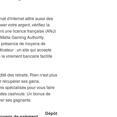
mat d'internet attire aussi des
r votre argent, vérifiez la
ant une licence française (ANJ)
Malta Gaming Authority,
a présence de moyens de
cateur : un site qui accepte
le virement bancaire facilite
dité des retraits. Rien n'est plus
r récupérer ses gains.
ms spécialisés pour vous faire
 des cashouts. Un bonus de
ayer ses gagnants.
Dépôt
oyens de paiement