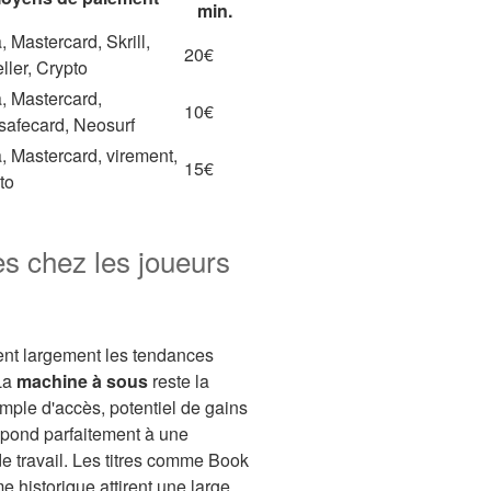
min.
, Mastercard, Skrill,
20€
ller, Crypto
, Mastercard,
10€
safecard, Neosurf
, Mastercard, virement,
15€
to
es chez les joueurs
ent largement les tendances
 La
machine à sous
reste la
mple d'accès, potentiel de gains
espond parfaitement à une
e travail. Les titres comme Book
 historique attirent une large