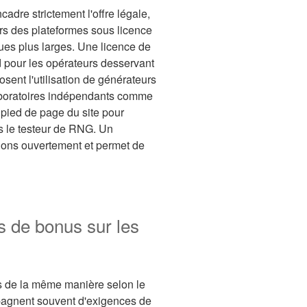
cadre strictement l'offre légale,
ers des plateformes sous licence
ues plus larges. Une licence de
 pour les opérateurs desservant
sent l'utilisation de générateurs
laboratoires indépendants comme
pied de page du site pour
rs le testeur de RNG. Un
tions ouvertement et permet de
s de bonus sur les
s de la même manière selon le
pagnent souvent d'exigences de