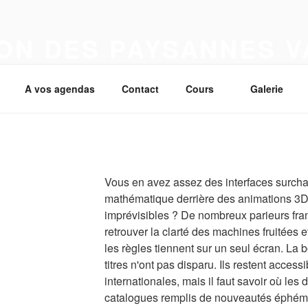
ON DES PAYSANNES 
A vos agendas
Contact
Cours
Galerie
Vous en avez assez des interfaces surchar
mathématique derrière des animations 3D 
imprévisibles ? De nombreux parieurs fra
retrouver la clarté des machines fruitées e
les règles tiennent sur un seul écran. La 
titres n'ont pas disparu. Ils restent access
internationales, mais il faut savoir où les 
catalogues remplis de nouveautés éphémè