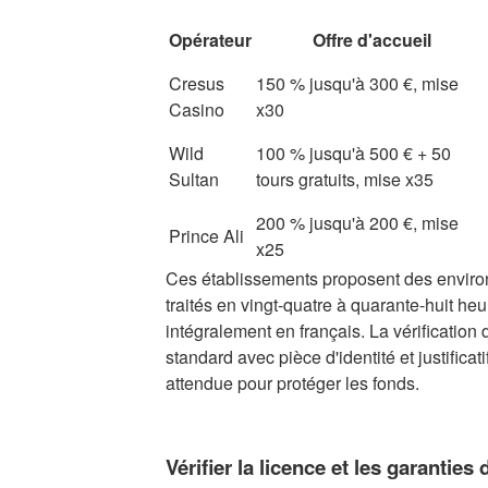
Opérateur
Offre d'accueil
Cresus
150 % jusqu'à 300 €, mise
Casino
x30
Wild
100 % jusqu'à 500 € + 50
Sultan
tours gratuits, mise x35
200 % jusqu'à 200 €, mise
Prince Ali
x25
Ces établissements proposent des environ
traités en vingt-quatre à quarante-huit heu
intégralement en français. La vérification
standard avec pièce d'identité et justificat
attendue pour protéger les fonds.
Vérifier la licence et les garanties