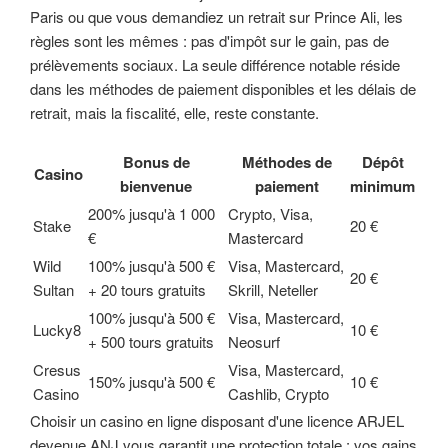
Paris ou que vous demandiez un retrait sur Prince Ali, les
règles sont les mêmes : pas d'impôt sur le gain, pas de
prélèvements sociaux. La seule différence notable réside
dans les méthodes de paiement disponibles et les délais de
retrait, mais la fiscalité, elle, reste constante.
Bonus de
Méthodes de
Dépôt
Casino
bienvenue
paiement
minimum
200% jusqu'à 1 000
Crypto, Visa,
Stake
20 €
€
Mastercard
Wild
100% jusqu'à 500 €
Visa, Mastercard,
20 €
Sultan
+ 20 tours gratuits
Skrill, Neteller
100% jusqu'à 500 €
Visa, Mastercard,
Lucky8
10 €
+ 500 tours gratuits
Neosurf
Cresus
Visa, Mastercard,
150% jusqu'à 500 €
10 €
Casino
Cashlib, Crypto
Choisir un casino en ligne disposant d'une licence ARJEL
devenue ANJ vous garantit une protection totale : vos gains