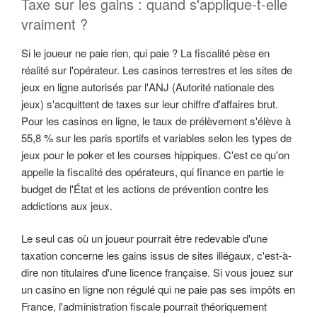
Taxe sur les gains : quand s'applique-t-elle
vraiment ?
Si le joueur ne paie rien, qui paie ? La fiscalité pèse en
réalité sur l'opérateur. Les casinos terrestres et les sites de
jeux en ligne autorisés par l'ANJ (Autorité nationale des
jeux) s'acquittent de taxes sur leur chiffre d'affaires brut.
Pour les casinos en ligne, le taux de prélèvement s'élève à
55,8 % sur les paris sportifs et variables selon les types de
jeux pour le poker et les courses hippiques. C'est ce qu'on
appelle la fiscalité des opérateurs, qui finance en partie le
budget de l'État et les actions de prévention contre les
addictions aux jeux.
Le seul cas où un joueur pourrait être redevable d'une
taxation concerne les gains issus de sites illégaux, c'est-à-
dire non titulaires d'une licence française. Si vous jouez sur
un casino en ligne non régulé qui ne paie pas ses impôts en
France, l'administration fiscale pourrait théoriquement