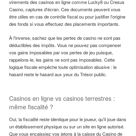
virements des casinos en ligne comme Lucky8 ou Cresus
Casino, captures d'écran. Ces documents peuvent vous
être utiles en cas de contrôle fiscal ou pour justifier l'origine
des fonds si vous effectuez des placements importants.
À l'inverse, sachez que les pertes de casino ne sont pas
déductibles des impôts. Vous ne pouvez pas compenser
vos gains imposables par vos pertes de jeu puisque,
rappelons-le, les gains ne sont pas imposables. Cette
logique fiscale empêche toute optimisation abusive : le
hasard reste le hasard aux yeux du Trésor public.
Casinos en ligne vs casinos terrestres :
même fiscalité ?
Oui, la fiscalité reste identique pour le joueur, qu'il joue dans
un établissement physique ou sur un site en ligne autorisé.
Que vous encaissiez vos jetons à la caisse du Casino de