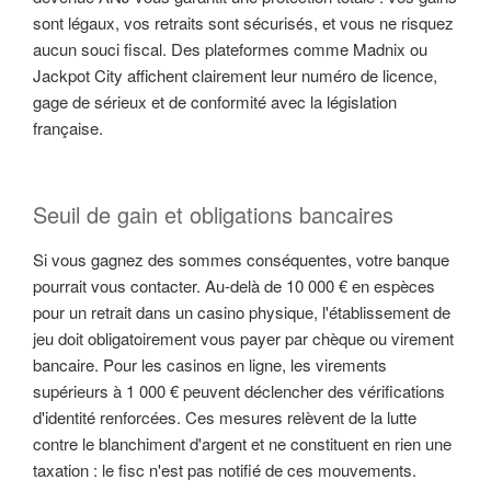
sont légaux, vos retraits sont sécurisés, et vous ne risquez
aucun souci fiscal. Des plateformes comme Madnix ou
Jackpot City affichent clairement leur numéro de licence,
gage de sérieux et de conformité avec la législation
française.
Seuil de gain et obligations bancaires
Si vous gagnez des sommes conséquentes, votre banque
pourrait vous contacter. Au-delà de 10 000 € en espèces
pour un retrait dans un casino physique, l'établissement de
jeu doit obligatoirement vous payer par chèque ou virement
bancaire. Pour les casinos en ligne, les virements
supérieurs à 1 000 € peuvent déclencher des vérifications
d'identité renforcées. Ces mesures relèvent de la lutte
contre le blanchiment d'argent et ne constituent en rien une
taxation : le fisc n'est pas notifié de ces mouvements.