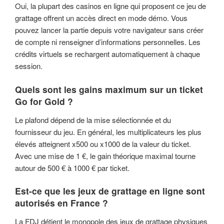
Oui, la plupart des casinos en ligne qui proposent ce jeu de
grattage offrent un accès direct en mode démo. Vous
pouvez lancer la partie depuis votre navigateur sans créer
de compte ni renseigner d’informations personnelles. Les
crédits virtuels se rechargent automatiquement à chaque
session.
Quels sont les gains maximum sur un ticket
Go for Gold ?
Le plafond dépend de la mise sélectionnée et du
fournisseur du jeu. En général, les multiplicateurs les plus
élevés atteignent x500 ou x1000 de la valeur du ticket.
Avec une mise de 1 €, le gain théorique maximal tourne
autour de 500 € à 1000 € par ticket.
Est-ce que les jeux de grattage en ligne sont
autorisés en France ?
La FDJ détient le monopole des jeux de grattage physiques