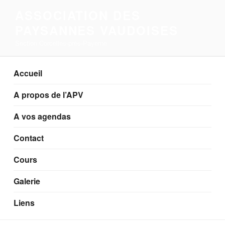
Aller
ASSOCIATION DES
au
PAYSANNES VAUDOISES
contenu
principal
Section Corcelles-près-Payerne
Accueil
A propos de l’APV
A vos agendas
Contact
Cours
Galerie
Liens