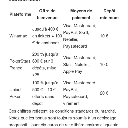
Offre de
Moyens de
Dépôt
Plateforme
bienvenue
paiement
minimum
Visa, Mastercard,
Jusqu’à 400 €
PayPal, Skrill,
Winamax
en tickets + 100
10 €
Neteller,
€ de cashback
Paysafecard
200 % jusqu’à
Visa, Mastercard,
PokerStars
600 € sur 3
Skrill, Neteller,
10 €
France
dépôts, mise
Apple Pay
x25
100 % jusqu’à
Visa, Mastercard,
Unibet
500 € + 10 €
PayPal,
20 €
Poker
offerts sans
Paysafecard,
dépôt
virement
Ces chiffres reflètent les conditions standards du marché.
Notez que les bonus sont toujours soumis à un déblocage
progressif : jouer dix euros de rake libère environ cinquante