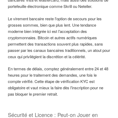
portefeuille électronique comme Skrill ou Neteller.
Le virement bancaire reste l'option de secours pour les
grosses sommes, bien que plus lent. Une tendance
moderne bien intégrée ici est l'acceptation des
cryptomonnaies. Bitcoin et autres actifs numériques
permettent des transactions souvent plus rapides, sans
passer par les canaux bancaires traditionnels, un atout pour
ceux qui privilégient la discrétion et la célérité.
En termes de délais, comptez généralement entre 24 et 48
heures pour le traitement des demandes, une fois le
compte vérifié. Cette étape de vérification KYC est
obligatoire et vaut mieux la faire dès l'inscription pour ne
pas bloquer le premier retrait.
Sécurité et Licence : Peut-on Jouer en