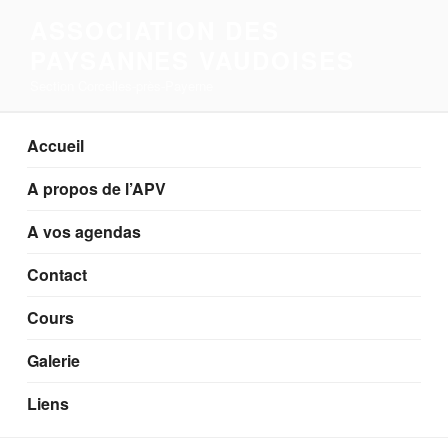
Aller
ASSOCIATION DES
au
PAYSANNES VAUDOISES
contenu
principal
Section Corcelles-près-Payerne
Accueil
A propos de l’APV
A vos agendas
Contact
Cours
Galerie
Liens