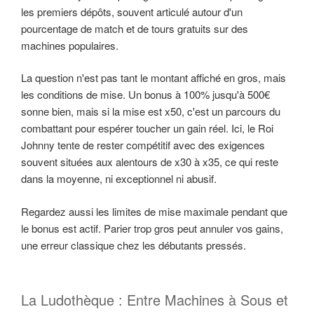
les premiers dépôts, souvent articulé autour d'un
pourcentage de match et de tours gratuits sur des
machines populaires.
La question n'est pas tant le montant affiché en gros, mais
les conditions de mise. Un bonus à 100% jusqu'à 500€
sonne bien, mais si la mise est x50, c'est un parcours du
combattant pour espérer toucher un gain réel. Ici, le Roi
Johnny tente de rester compétitif avec des exigences
souvent situées aux alentours de x30 à x35, ce qui reste
dans la moyenne, ni exceptionnel ni abusif.
Regardez aussi les limites de mise maximale pendant que
le bonus est actif. Parier trop gros peut annuler vos gains,
une erreur classique chez les débutants pressés.
La Ludothèque : Entre Machines à Sous et