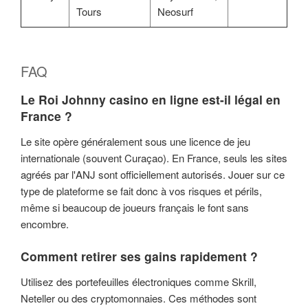
Tours
Neosurf
FAQ
Le Roi Johnny casino en ligne est-il légal en
France ?
Le site opère généralement sous une licence de jeu
internationale (souvent Curaçao). En France, seuls les sites
agréés par l'ANJ sont officiellement autorisés. Jouer sur ce
type de plateforme se fait donc à vos risques et périls,
même si beaucoup de joueurs français le font sans
encombre.
Comment retirer ses gains rapidement ?
Utilisez des portefeuilles électroniques comme Skrill,
Neteller ou des cryptomonnaies. Ces méthodes sont