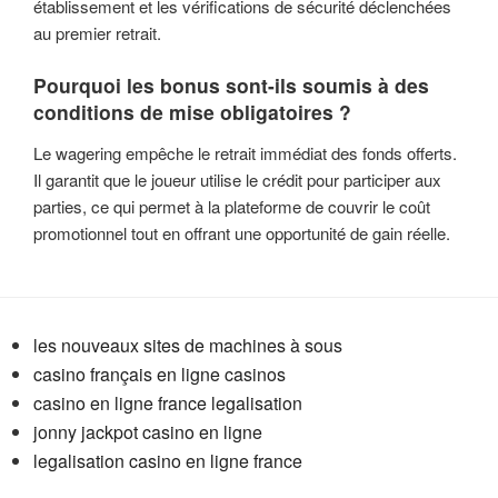
établissement et les vérifications de sécurité déclenchées
au premier retrait.
Pourquoi les bonus sont-ils soumis à des
conditions de mise obligatoires ?
Le wagering empêche le retrait immédiat des fonds offerts.
Il garantit que le joueur utilise le crédit pour participer aux
parties, ce qui permet à la plateforme de couvrir le coût
promotionnel tout en offrant une opportunité de gain réelle.
les nouveaux sites de machines à sous
casino français en ligne casinos
casino en ligne france legalisation
jonny jackpot casino en ligne
legalisation casino en ligne france