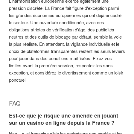
L'harmonisation européenne exerce également une
pression discrète. La France fait figure d'exception parmi
les grandes économies européennes qui ont déjà encadré
le secteur. Une ouverture conditionnée, avec des
obligations strictes de vérification d'âge, des publicités
neutres et des outils de blocage par défaut, semble la voie
la plus réaliste. En attendant, la vigilance individuelle et le
choix de plateformes transparentes restent les seuls leviers
pour jouer dans des conditions maîtrisées. Fixez vos
limites avant la première session, respectez-les sans
exception, et considérez le divertissement comme un loisir
ponctuel.
FAQ
Est-ce que je risque une amende en jouant
sur un casino en ligne depuis la France ?
Non. La loi française cible les opérateurs non agréés et les