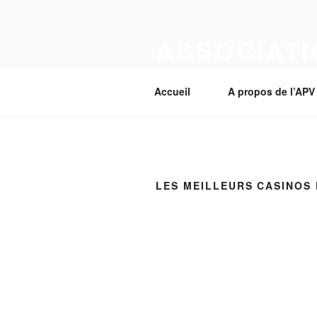
Aller
au
ASSOCIATI
contenu
principal
Section Corcelles-près-Payerne
Accueil
A propos de l’APV
LES MEILLEURS CASINOS 