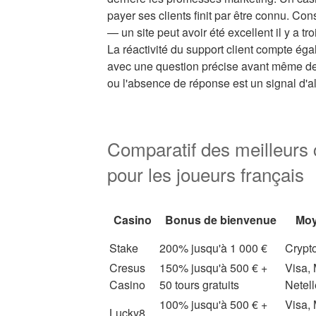
payer ses clients finit par être connu. Co
— un site peut avoir été excellent il y a tr
La réactivité du support client compte égal
avec une question précise avant même d
ou l'absence de réponse est un signal d'a
Comparatif des meilleurs 
pour les joueurs français
Casino
Bonus de bienvenue
Moy
Stake
200% jusqu'à 1 000 €
Crypto
Cresus
150% jusqu'à 500 € +
Visa, 
Casino
50 tours gratuits
Netell
100% jusqu'à 500 € +
Visa, 
Lucky8