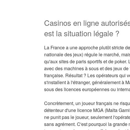
Casinos en ligne autorisés
est la situation légale ?
La France a une approche plutôt stricte de
nationale des jeux) régule le marché, mais
qu'aux sites de paris sportifs et de poker.
avec des machines à sous et des jeux de t
française. Résultat ? Les opérateurs qui v
s'installent à l'étranger, généralement à 
sous des licences européennes ou intern
Concrètement, un joueur français ne risque
détenteur d'une licence MGA (Malta Gamin
ne punit pas le joueur, seulement l'opérat
sans agrément. C'est pourquoi la grande m