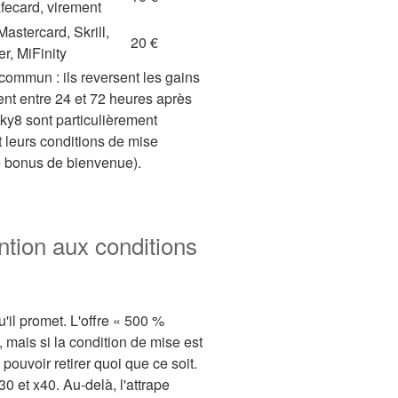
fecard, virement
Mastercard, Skrill,
20 €
er, MiFinity
commun : ils reversent les gains
nt entre 24 et 72 heures après
cky8 sont particulièrement
et leurs conditions de mise
e bonus de bienvenue).
ntion aux conditions
'il promet. L'offre « 500 %
 mais si la condition de mise est
pouvoir retirer quoi que ce soit.
0 et x40. Au-delà, l'attrape