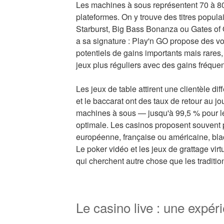
Les machines à sous représentent 70 à 80 
plateformes. On y trouve des titres popu
Starburst, Big Bass Bonanza ou Gates o
a sa signature : Play'n GO propose des vo
potentiels de gains importants mais rares
jeux plus réguliers avec des gains fréque
Les jeux de table attirent une clientèle dif
et le baccarat ont des taux de retour au j
machines à sous — jusqu'à 99,5 % pour le
optimale. Les casinos proposent souvent pl
européenne, française ou américaine, bla
Le poker vidéo et les jeux de grattage virt
qui cherchent autre chose que les traditi
Le casino live : une expé