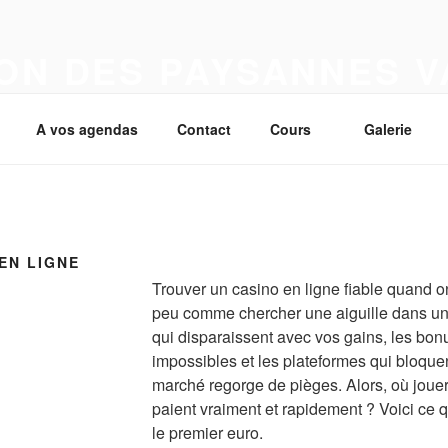
ON DES PAYSANNES 
A vos agendas
Contact
Cours
Galerie
EN LIGNE
Trouver un casino en ligne fiable quand on
peu comme chercher une aiguille dans une 
qui disparaissent avec vos gains, les bon
impossibles et les plateformes qui bloquent
marché regorge de pièges. Alors, où joue
paient vraiment et rapidement ? Voici ce q
le premier euro.