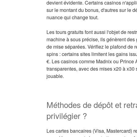
devient évidente. Certains casinos n'appl
sur le montant du bonus, d'autres sur le
nuance qui change tout.
Les tours gratuits font aussi l'objet de res
machine à sous précise, ils génèrent des
de mise séparées. Vérifiez le plafond de r
spins : certains sites limitent les gains is
€. Les casinos comme Madnix ou Prince Al
transparentes, avec des mises x20 à x30 su
jouable.
Méthodes de dépôt et retra
privilégier ?
Les cartes bancaires (Visa, Mastercard) re