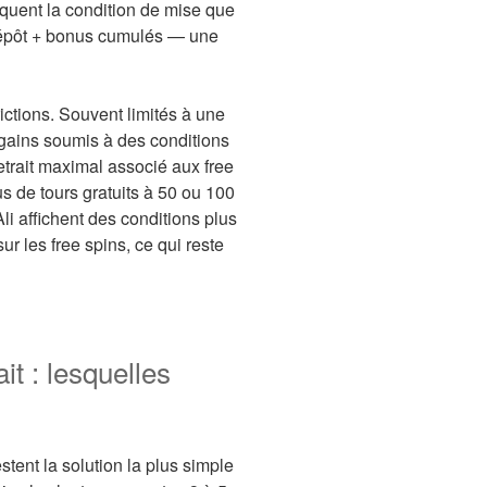
iquent la condition de mise que
 dépôt + bonus cumulés — une
trictions. Souvent limités à une
 gains soumis à des conditions
etrait maximal associé aux free
sus de tours gratuits à 50 ou 100
i affichent des conditions plus
r les free spins, ce qui reste
it : lesquelles
stent la solution la plus simple