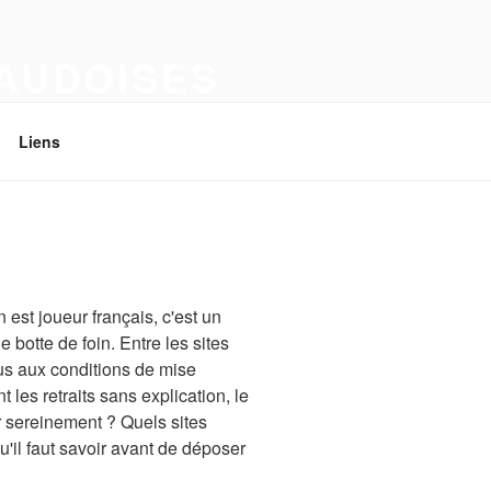
VAUDOISES
Liens
 est joueur français, c'est un
botte de foin. Entre les sites
us aux conditions de mise
 les retraits sans explication, le
r sereinement ? Quels sites
u'il faut savoir avant de déposer