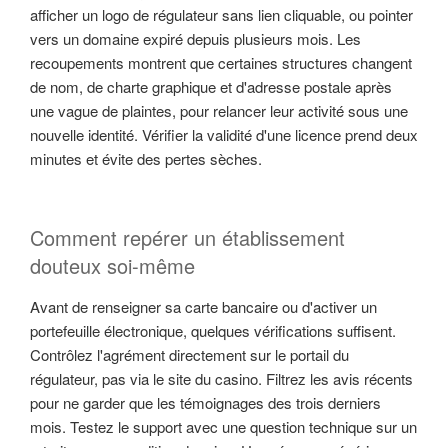
afficher un logo de régulateur sans lien cliquable, ou pointer
vers un domaine expiré depuis plusieurs mois. Les
recoupements montrent que certaines structures changent
de nom, de charte graphique et d'adresse postale après
une vague de plaintes, pour relancer leur activité sous une
nouvelle identité. Vérifier la validité d'une licence prend deux
minutes et évite des pertes sèches.
Comment repérer un établissement
douteux soi-même
Avant de renseigner sa carte bancaire ou d'activer un
portefeuille électronique, quelques vérifications suffisent.
Contrôlez l'agrément directement sur le portail du
régulateur, pas via le site du casino. Filtrez les avis récents
pour ne garder que les témoignages des trois derniers
mois. Testez le support avec une question technique sur un