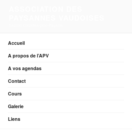
Aller
ASSOCIATION DES
au
PAYSANNES VAUDOISES
contenu
principal
Section Corcelles-près-Payerne
Accueil
A propos de l’APV
A vos agendas
Contact
Cours
Galerie
Liens