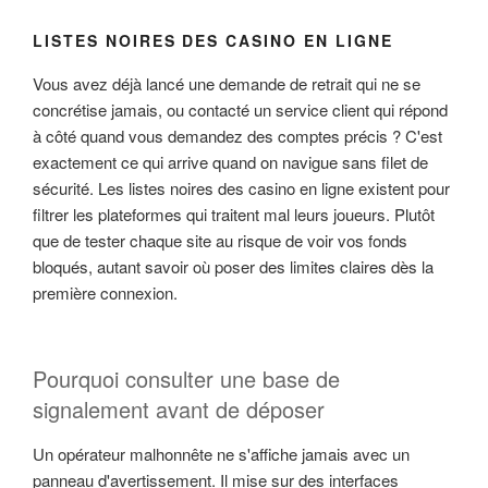
LISTES NOIRES DES CASINO EN LIGNE
Vous avez déjà lancé une demande de retrait qui ne se
concrétise jamais, ou contacté un service client qui répond
à côté quand vous demandez des comptes précis ? C'est
exactement ce qui arrive quand on navigue sans filet de
sécurité. Les listes noires des casino en ligne existent pour
filtrer les plateformes qui traitent mal leurs joueurs. Plutôt
que de tester chaque site au risque de voir vos fonds
bloqués, autant savoir où poser des limites claires dès la
première connexion.
Pourquoi consulter une base de
signalement avant de déposer
Un opérateur malhonnête ne s'affiche jamais avec un
panneau d'avertissement. Il mise sur des interfaces