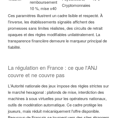
remboursement
Cryptomonnaies
10 %, mise x40
Ces paramètres illustrent un cadre lisible et respecté. À
l'inverse, les établissements signalés affichent des
promesses sans limites réalistes, des circuits de retrait
opaques et des règles modifiables unilatéralement. La
transparence financière demeure le marqueur principal de
fiabilité.
La régulation en France : ce que l'ANJ
couvre et ne couvre pas
L'Autorité nationale des jeux impose des règles strictes sur
le marché hexagonal : plafonds de mise, interdiction des
machines à sous virtuelles pour les opérateurs nationaux,
outils de modération automatique. Ce cadre protège les
joueurs, mais réduit mécaniquement l'offre disponible.
Beaucoup de Français se tournent vers des sites étrangers