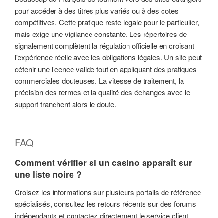
pour accéder à des titres plus variés ou à des cotes
compétitives. Cette pratique reste légale pour le particulier,
mais exige une vigilance constante. Les répertoires de
signalement complètent la régulation officielle en croisant
l'expérience réelle avec les obligations légales. Un site peut
détenir une licence valide tout en appliquant des pratiques
commerciales douteuses. La vitesse de traitement, la
précision des termes et la qualité des échanges avec le
support tranchent alors le doute.
FAQ
Comment vérifier si un casino apparaît sur
une liste noire ?
Croisez les informations sur plusieurs portails de référence
spécialisés, consultez les retours récents sur des forums
indépendants et contactez directement le service client