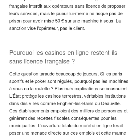
française interdit aux opérateurs sans licence de proposer
leurs services, mais le joueur lui-même ne risque pas de
prison pour avoir misé 50 € sur une machine à sous. La
sanction vise l'opérateur, pas le client.
Pourquoi les casinos en ligne restent-ils
sans licence française ?
Cette question taraude beaucoup de joueurs. Si les paris
sportifs et le poker sont régulés, pourquoi pas les machines
à sous ou la roulette ? Plusieurs explications se bousculent.
L'État protège les casinos terrestres, véritables institutions
dans des villes comme Enghien-les-Bains ou Deauville.
Ces établissements emploient des milliers de personnes et
génèrent des recettes fiscales conséquentes pour les
municipalités. L'ouverture totale du marché en ligne ferait
peser une menace directe sur ces emplois et cette manne