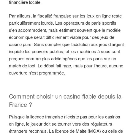
financière locale.
Par ailleurs, la fiscalité française sur les jeux en ligne reste
particulièrement lourde. Les opérateurs de paris sportifs
s'en accommodent, mais estiment souvent que le modèle
économique serait difficilement viable pour des jeux de
casino purs. Sans compter que l'addiction aux jeux d'argent
inquiète les pouvoirs publics, et les machines à sous sont
perçues comme plus addictogènes que les paris sur un
match de foot. Le débat fait rage, mais pour l'heure, aucune
ouverture n'est programmée.
Comment choisir un casino fiable depuis la
France ?
Puisque la licence française n'existe pas pour les casinos
en ligne, le joueur doit se tourner vers des régulateurs
étrangers reconnus. La licence de Malte (MGA) ou celle de