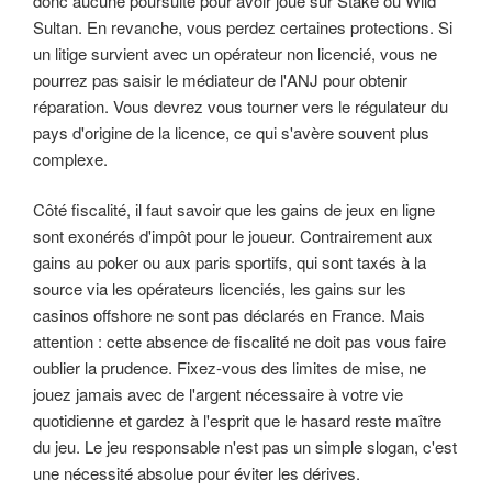
donc aucune poursuite pour avoir joué sur Stake ou Wild
Sultan. En revanche, vous perdez certaines protections. Si
un litige survient avec un opérateur non licencié, vous ne
pourrez pas saisir le médiateur de l'ANJ pour obtenir
réparation. Vous devrez vous tourner vers le régulateur du
pays d'origine de la licence, ce qui s'avère souvent plus
complexe.
Côté fiscalité, il faut savoir que les gains de jeux en ligne
sont exonérés d'impôt pour le joueur. Contrairement aux
gains au poker ou aux paris sportifs, qui sont taxés à la
source via les opérateurs licenciés, les gains sur les
casinos offshore ne sont pas déclarés en France. Mais
attention : cette absence de fiscalité ne doit pas vous faire
oublier la prudence. Fixez-vous des limites de mise, ne
jouez jamais avec de l'argent nécessaire à votre vie
quotidienne et gardez à l'esprit que le hasard reste maître
du jeu. Le jeu responsable n'est pas un simple slogan, c'est
une nécessité absolue pour éviter les dérives.