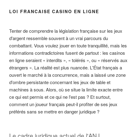
LOI FRANCAISE CASINO EN LIGNE
Tenter de comprendre la législation française sur les jeux
d'argent ressemble souvent à un vrai parcours du
combattant. Vous voulez jouer en toute tranquillité, mais les
informations contradictoires fusent de partout : les casinos
en ligne seraient « interdits », « tolérés », ou « réservés aux
étrangers ». La réalité est plus nuancée. L'État français a
ouvert le marché à la concurrence, mais a laissé une zone
d'ombre persistante concernant les jeux de table et
machines à sous. Alors, où se situe la limite exacte entre
ce qui est permis et ce qui ne l'est pas ? Et surtout,
comment un joueur français peut-il profiter de ses jeux
préférés sans se mettre en danger juridique ?
Le cadre juridique actuel de l'ANJ