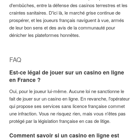
d'embûches, entre la défense des casinos terrestres et les
craintes sanitaires. D'ici là, le marché grise continue de
prospérer, et les joueurs français naviguent à vue, armés
de leur bon sens et des avis de la communauté pour
dénicher les plateformes honnêtes.
FAQ
Est-ce légal de jouer sur un casino en ligne
en France ?
Oui, pour le joueur lui-même. Aucune loi ne sanctionne le
fait de jouer sur un casino en ligne. En revanche, l'opérateur
qui propose ses services sans licence française commet
une infraction. Vous ne risquez rien, mais vous n'êtes pas
protégé par la législation française en cas de litige.
Comment savoir si un casino en ligne est