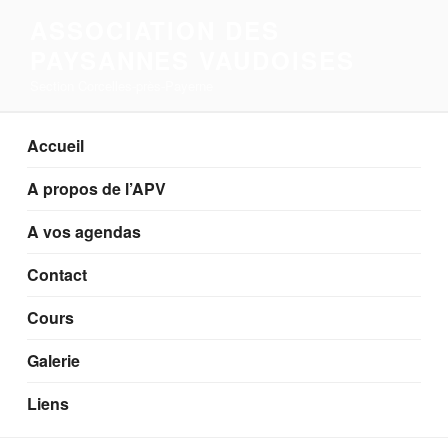
Aller
ASSOCIATION DES
au
PAYSANNES VAUDOISES
contenu
principal
Section Corcelles-près-Payerne
Accueil
A propos de l’APV
A vos agendas
Contact
Cours
Galerie
Liens