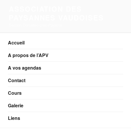
Aller
ASSOCIATION DES
au
PAYSANNES VAUDOISES
contenu
principal
Section Corcelles-près-Payerne
Accueil
A propos de l’APV
A vos agendas
Contact
Cours
Galerie
Liens