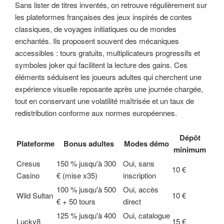
Sans lister de titres inventés, on retrouve régulièrement sur
les plateformes françaises des jeux inspirés de contes
classiques, de voyages initiatiques ou de mondes
enchantés. Ils proposent souvent des mécaniques
accessibles : tours gratuits, multiplicateurs progressifs et
symboles joker qui facilitent la lecture des gains. Ces
éléments séduisent les joueurs adultes qui cherchent une
expérience visuelle reposante après une journée chargée,
tout en conservant une volatilité maîtrisée et un taux de
redistribution conforme aux normes européennes.
Dépôt
Plateforme
Bonus adultes
Modes démo
minimum
Cresus
150 % jusqu'à 300
Oui, sans
10 €
Casino
€ (mise x35)
inscription
100 % jusqu'à 500
Oui, accès
Wild Sultan
10 €
€ + 50 tours
direct
125 % jusqu'à 400
Oui, catalogue
Lucky8
15 €